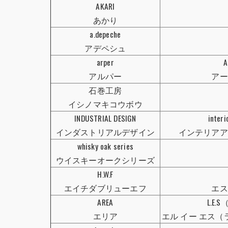
AKARI
あかり
a.depeche
アデペシュ
arper
A
アルパー
アー
石巻工房
イシノマキコウボウ
INDUSTRIAL DESIGN
interi
インダストリアルデザイン
インテリアア
whisky oak series
ウイスキーオークシリーズ
H.W.F
エイチダブリューエフ
エス
AREA
L.E.S（
エリア
エル イー エス（