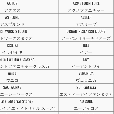
ACTUS
ACME FURNITURE
アクタス
アクメファニチャー
ASPLUND
ASLEEP
アスプルンド
アスリープ
RT WORK STUDIO
URBAN RESEARCH DOORS
トワークスタジオ
アーバンリサーチドアーズ
ISSEIKI
IDEE
イッセイキ
イデー
or & furniture CLASKA
E&Y
ンドファニチャークラスカ
イーアンドワイ
unico
VERONICA
ウニコ
ヴェロニカ
SAC WORKS
SDI Fantasia
エーシーワークス
エスディーアイファンタジア
Life Editorial Store）
AD CORE
ライフ エディトリアル ストア）
エーディコア