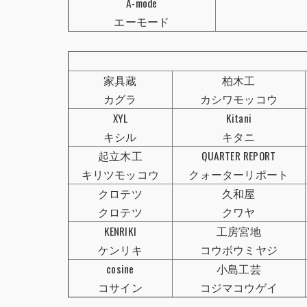
A-mode
エーモード
家具蔵
柏木工
カグラ
カシワモッコウ
XYL
Kitani
キシル
キタニ
起立木工
QUARTER REPORT
キリツモッコウ
クォーターリポート
クロテツ
久和屋
クロテツ
クワヤ
KENRIKI
工房宮地
ケンリキ
コウボウミヤジ
cosine
小島工芸
コサイン
コジマコウゲイ