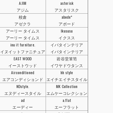
AJIM
asterisk
アジム
アスタリスク
校倉
abode*
アゼクラ
アボード
アーリー タイムス
Ikususu
アーリー タイムス
イクスス
inu it furniture.
イバタインテリア
イヌイットファニチュア
イバタインテリア
EAST WOOD
岩谷堂箪笥
イーストウッド
イワヤドウタンス
Airconditioned
hh style
エアコンディションド
エイチエイチスタイル
NDstyle.
MK Collection
エヌディースタイル
エムケーコレクション
ad
a.flat
エーディー
エーフラット