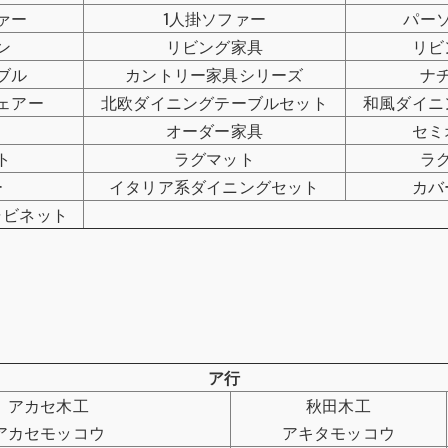
ァー
1人掛ソファー
パー
ン
リビング家具
リビ
ブル
カントリー家具シリーズ
ナ
ェアー
北欧ダイニングテーブルセット
和風ダイニ
オーダー家具
セミ
ト
ラグマット
ラ
ー
イタリア系ダイニングセット
カバ
ャビネット
ア行
アカセ木工
秋田木工
アカセモッコウ
アキタモッコウ