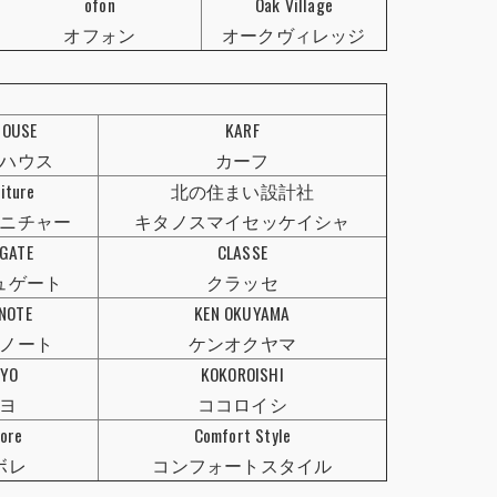
ofon
Oak Village
オフォン
オークヴィレッジ
HOUSE
KARF
ハウス
カーフ
niture
北の住まい設計社
ニチャー
キタノスマイセッケイシャ
GATE
CLASSE
ュゲート
クラッセ
NOTE
KEN OKUYAMA
ノート
ケンオクヤマ
YO
KOKOROISHI
ヨ
ココロイシ
bore
Comfort Style
ボレ
コンフォートスタイル