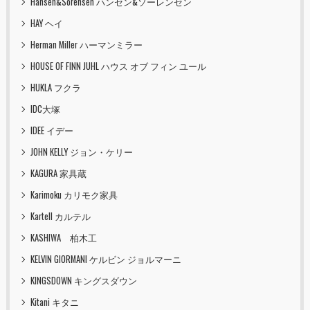
Hansen&Sorensen ハンセン&ソーレンセン
HAY ヘイ
Herman Miller ハーマンミラー
HOUSE OF FINN JUHL ハウス オブ フィン ユール
HUKLA フクラ
IDC大塚
IDEE イデー
JOHN KELLY ジョン・ケリー
KAGURA 家具蔵
Karimoku カリモク家具
Kartell カルテル
KASHIWA 柏木工
KELVIN GIORMANI ケルビン ジョルマーニ
KINGSDOWN キングスダウン
Kitani キタニ