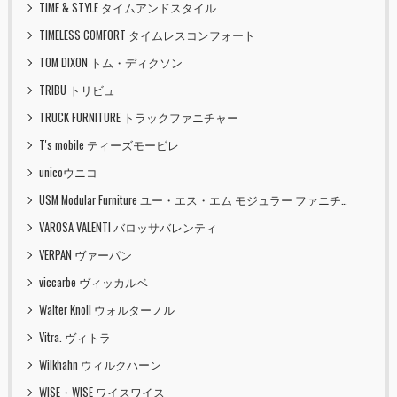
TIME & STYLE タイムアンドスタイル
TIMELESS COMFORT タイムレスコンフォート
TOM DIXON トム・ディクソン
TRIBU トリビュ
TRUCK FURNITURE トラックファニチャー
T's mobile ティーズモービレ
unicoウニコ
USM Modular Furniture ユー・エス・エム モジュラー ファニチャー
VAROSA VALENTI バロッサバレンティ
VERPAN ヴァーパン
viccarbe ヴィッカルベ
Walter Knoll ウォルターノル
Vitra. ヴィトラ
Wilkhahn ウィルクハーン
WISE・WISE ワイスワイス