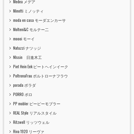
Medea メデア
Minotti ミノッティ
moda en casa モーダエンカーサ
Molteni&C モルテー二
moooi モーイ
Natuzzi ナツッジ
NIssin 日進木工
Piet Hein Eek ピートヘインイーク
PoltronaFrau ポルトローナフラウ
porada ポラダ
PORRO ポロ
PP mobler ピーピーモブラー
REAL Style リアルスタイル
Ritzwell リッツウェル
Riva 1920 リーヴァ