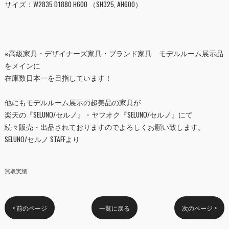
サイズ：W2835 D1880 H600 （SH325, AH600）
※
高級家具・デザイナーズ家具・ブランド家具 モデルルーム展示品
をメインに
在庫数日本一を目指しています！
他にもモデルルーム展示の超美品の家具が
楽天の『
SELUNO/
セルノ
』・ヤフオク『
SELUNO/
セルノ
』にて
続々販売・出品されておりますのでよろしくお願い致します。
SELUNO/
セルノ
STAFF
より
買取実績
< 前のページ
一覧に戻る
次のページ >