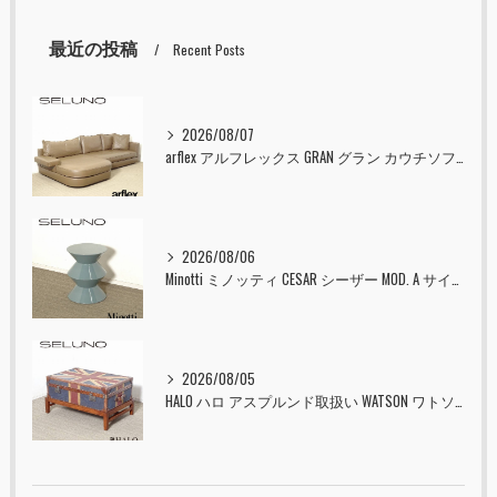
最近の投稿
Recent Posts
2026/08/07
arflex アルフレックス GRAN グラン カウチソファ 本革 入荷しました！！
2026/08/06
Minotti ミノッティ CESAR シーザー MOD. A サイドテーブル スツール セラドン 入荷しました！！
2026/08/05
HALO ハロ アスプルンド取扱い WATSON ワトソン ミディアム トランク & スタンド セット ユニオンジャック 入荷しました！！