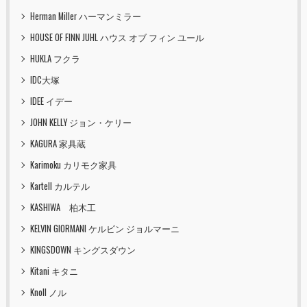
Herman Miller ハーマンミラー
HOUSE OF FINN JUHL ハウス オブ フィン ユール
HUKLA フクラ
IDC大塚
IDEE イデー
JOHN KELLY ジョン・ケリー
KAGURA 家具蔵
Karimoku カリモク家具
Kartell カルテル
KASHIWA 柏木工
KELVIN GIORMANI ケルビン ジョルマーニ
KINGSDOWN キングスダウン
Kitani キタニ
Knoll ノル