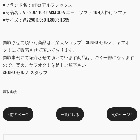
■ブランド名：arflex アルフレックス
■
商品名：A・SOFA 10 4P ARM SOFA エー・ソファ 10 4人掛けソファ
■
サイズ：W.2290 D.950 H.800 SH.395
買取させて頂いた商品は、
楽天ショップ SELUNO セルノ
、
ヤフオ
ク！
にて販売させて頂いております。
買取事例にて紹介させて頂いています商品は、ごく一部になります
ので、楽天、ヤフオク！を是非ご覧下さい！
SELUNO セルノ スタッフ
買取実績
< 前のページ
一覧に戻る
次のページ >