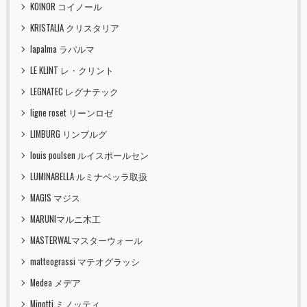
KOINOR コイノール
KRISTALIA クリスタリア
lapalma ラパルマ
LE KLINT レ・クリント
LEGNATEC レグナテック
ligne roset リーンロゼ
LIMBURG リンブルグ
louis poulsen ルイスポールセン
LUMINABELLA ルミナベッラ取扱
MAGIS マジス
MARUNIマルニ木工
MASTERWALマスターウォール
matteograssi マテオグラッシ
Medea メデア
Minotti ミノッティ