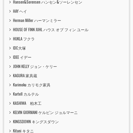
Hansen&Sorensen ハンセン&ソーレンセン
HAY ヘイ
Herman Miller ハーマンミラー
HOUSE OF FINN JUHL ハウス オブ フィン ユール
HUKLA フクラ
IDC大塚
IDEE イデー
JOHN KELLY ジョン・ケリー
KAGURA 家具蔵
Karimoku カリモク家具
Kartell カルテル
KASHIWA 柏木工
KELVIN GIORMANI ケルビン ジョルマーニ
KINGSDOWN キングスダウン
Kitani キタニ