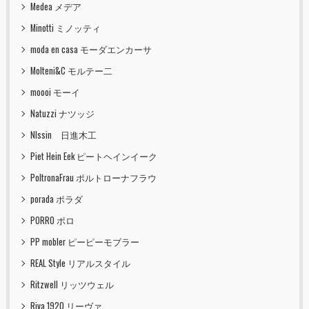
Medea メデア
Minotti ミノッティ
moda en casa モーダエンカーサ
Molteni&C モルテー二
moooi モーイ
Natuzzi ナツッジ
NIssin 日進木工
Piet Hein Eek ピートヘインイーク
PoltronaFrau ポルトローナフラウ
porada ポラダ
PORRO ポロ
PP mobler ピーピーモブラー
REAL Style リアルスタイル
Ritzwell リッツウェル
Riva 1920 リーヴァ