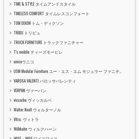
TIME & STYLE タイムアンドスタイル
TIMELESS COMFORT タイムレスコンフォート
TOM DIXON トム・ディクソン
TRIBU トリビュ
TRUCK FURNITURE トラックファニチャー
T's mobile ティーズモービレ
unicoウニコ
USM Modular Furniture ユー・エス・エム モジュラー ファニチャー
VAROSA VALENTI バロッサバレンティ
VERPAN ヴァーパン
viccarbe ヴィッカルベ
Walter Knoll ウォルターノル
Vitra. ヴィトラ
Wilkhahn ウィルクハーン
WISE・WISE ワイスワイス