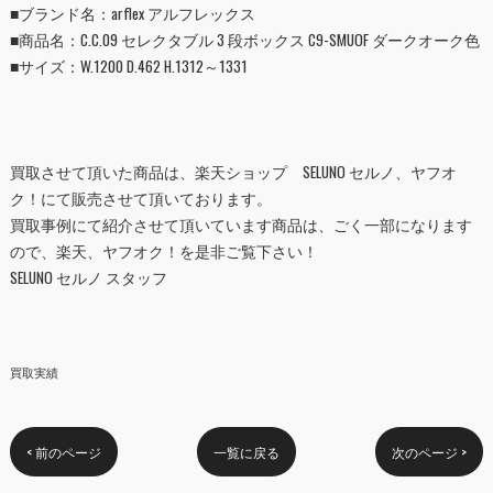
■ブランド名：arflex アルフレックス
■
商品名：C.C.09 セレクタブル 3 段ボックス C9-SMUOF ダークオーク色
■
サイズ：W.1200 D.462 H.1312～1331
買取させて頂いた商品は、
楽天ショップ SELUNO セルノ
、
ヤフオ
ク！
にて販売させて頂いております。
買取事例にて紹介させて頂いています商品は、ごく一部になります
ので、楽天、ヤフオク！を是非ご覧下さい！
SELUNO セルノ スタッフ
買取実績
< 前のページ
一覧に戻る
次のページ >