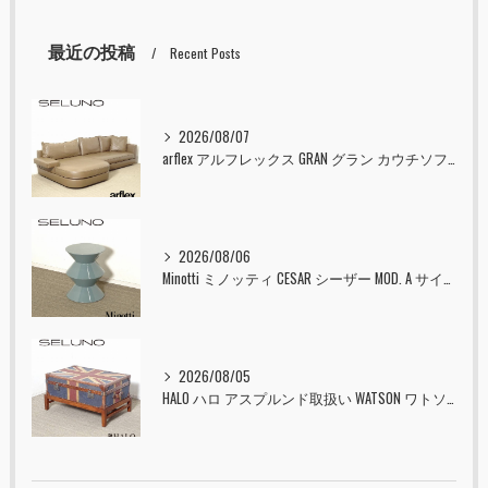
最近の投稿
Recent Posts
2026/08/07
arflex アルフレックス GRAN グラン カウチソファ 本革 入荷しました！！
2026/08/06
Minotti ミノッティ CESAR シーザー MOD. A サイドテーブル スツール セラドン 入荷しました！！
2026/08/05
HALO ハロ アスプルンド取扱い WATSON ワトソン ミディアム トランク & スタンド セット ユニオンジャック 入荷しました！！