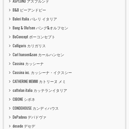
ASPLUND アスプルンド
B&B ビーアンドビー
Baleri Italia バレリ イタリア
Bang & Olufsen バング&オルフセン
BoConcept ボーコンセプト
Calligaris カリガリス
Carl hansen&son カールハンセン
Cassina カッシーナ
Cassina ixc. カッシーナ・イクスシー
CATHERINE MEMMI カトリーヌ メミ
cattelan italia カッテランイタリア
CIBONE シボネ
CONDEHOUSE カンディハウス
DePadova デパドヴァ
desede デセデ