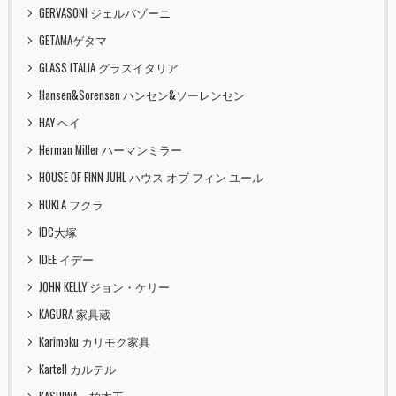
GERVASONI ジェルバゾーニ
GETAMAゲタマ
GLASS ITALIA グラスイタリア
Hansen&Sorensen ハンセン&ソーレンセン
HAY ヘイ
Herman Miller ハーマンミラー
HOUSE OF FINN JUHL ハウス オブ フィン ユール
HUKLA フクラ
IDC大塚
IDEE イデー
JOHN KELLY ジョン・ケリー
KAGURA 家具蔵
Karimoku カリモク家具
Kartell カルテル