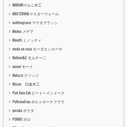
MARUNIマルニ木工
MASTERWALマスターウォール
matteograssi マテオグラッシ
Medea メデア
Minotti ミノッティ
moda en casa モーダエンカーサ
Molteni&C モルテー二
moooi モーイ
Natuzzi ナツッジ
NIssin 日進木工
Piet Hein Eek ピートヘインイーク
PoltronaFrau ポルトローナフラウ
porada ポラダ
PORRO ポロ