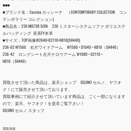
■■■
■ブランド名：Cassina カッシーナ
（CONTEMPORARY COLLECTION コン
テンポラリー コレクション)
■
商品名：236 MISTER SOFA 236 ミスターシステムソファ ポリエステ
ルパッディング 茶系FY本革
■
サイズ：TOP画像W2640×D2110×H810(SH440)
236-03 W1560 右片ワイドアーム W1560 × D1040 × H810（SH440）
236-42 ロングシート左片ナロウアーム W1080 × D2110 ×
H810（SH440）
買取させて頂いた商品は、
楽天ショップ SELUNO セルノ
、
ヤフオ
ク！
にて販売させて頂いております。
買取事例にて紹介させて頂いています商品は、ごく一部になります
ので、楽天、ヤフオク！を是非ご覧下さい！
SELUNO セルノ スタッフ
買取実績