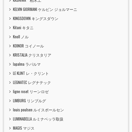
KASHIWA 柏木工
KELVIN GIORMANI ケルビン ジョルマーニ
KINGSDOWN キングスダウン
Kitani キタニ
Knoll ノル
KOINOR コイノール
KRISTALIA クリスタリア
lapalma ラパルマ
LE KLINT レ・クリント
LEGNATEC レグナテック
ligne roset リーンロゼ
LIMBURG リンブルグ
louis poulsen ルイスポールセン
LUMINABELLA ルミナベッラ取扱
MAGIS マジス