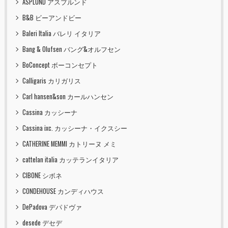
ASPLUND アスプルンド
B&B ビーアンドビー
Baleri Italia バレリ イタリア
Bang & Olufsen バング&オルフセン
BoConcept ボーコンセプト
Calligaris カリガリス
Carl hansen&son カールハンセン
Cassina カッシーナ
Cassina ixc. カッシーナ・イクスシー
CATHERINE MEMMI カトリーヌ メミ
cattelan italia カッテランイタリア
CIBONE シボネ
CONDEHOUSE カンディハウス
DePadova デパドヴァ
desede デセデ