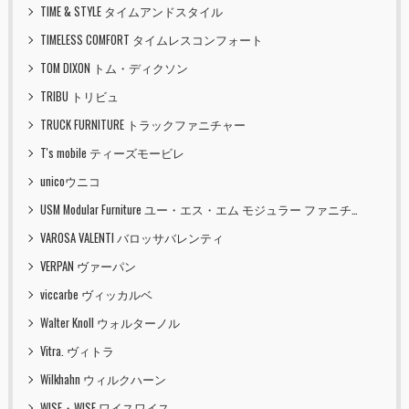
TIME & STYLE タイムアンドスタイル
TIMELESS COMFORT タイムレスコンフォート
TOM DIXON トム・ディクソン
TRIBU トリビュ
TRUCK FURNITURE トラックファニチャー
T's mobile ティーズモービレ
unicoウニコ
USM Modular Furniture ユー・エス・エム モジュラー ファニチャー
VAROSA VALENTI バロッサバレンティ
VERPAN ヴァーパン
viccarbe ヴィッカルベ
Walter Knoll ウォルターノル
Vitra. ヴィトラ
Wilkhahn ウィルクハーン
WISE・WISE ワイスワイス