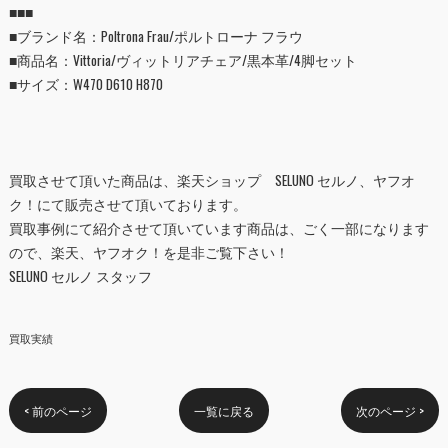
■■■
■ブランド名：Poltrona Frau/ポルトローナ フラウ
■
商品名：Vittoria/ヴィットリアチェア/黒本革/4脚セット
■
サイズ：W470 D610 H870
買取させて頂いた商品は、
楽天ショップ SELUNO セルノ
、
ヤフオ
ク！
にて販売させて頂いております。
買取事例にて紹介させて頂いています商品は、ごく一部になります
ので、楽天、ヤフオク！を是非ご覧下さい！
SELUNO セルノ スタッフ
買取実績
< 前のページ
一覧に戻る
次のページ >