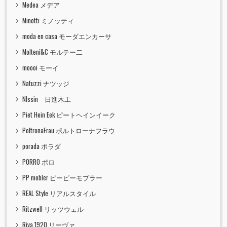
Medea メデア
Minotti ミノッティ
moda en casa モーダエンカーサ
Molteni&C モルテー二
moooi モーイ
Natuzzi ナツッジ
NIssin 日進木工
Piet Hein Eek ピートヘインイーク
PoltronaFrau ポルトローナフラウ
porada ポラダ
PORRO ポロ
PP mobler ピーピーモブラー
REAL Style リアルスタイル
Ritzwell リッツウェル
Riva 1920 リーヴァ