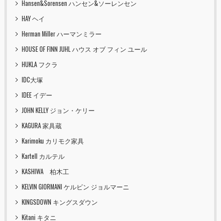
Hansen&Sorensen ハンセン&ソーレンセン
HAY ヘイ
Herman Miller ハーマンミラー
HOUSE OF FINN JUHL ハウス オブ フィン ユール
HUKLA フクラ
IDC大塚
IDEE イデー
JOHN KELLY ジョン・ケリー
KAGURA 家具蔵
Karimoku カリモク家具
Kartell カルテル
KASHIWA 柏木工
KELVIN GIORMANI ケルビン ジョルマーニ
KINGSDOWN キングスダウン
Kitani キタニ