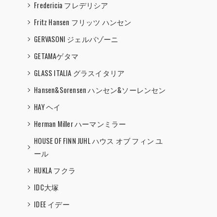
Fredericia フレデリシア
Fritz Hansen フリッツ ハンセン
GERVASONI ジェルバゾーニ
GETAMAゲタマ
GLASS ITALIA グラスイタリア
Hansen&Sorensen ハンセン&ソーレンセン
HAY ヘイ
Herman Miller ハーマンミラー
HOUSE OF FINN JUHL ハウス オブ フィン ユ
ール
HUKLA フクラ
IDC大塚
IDEE イデー