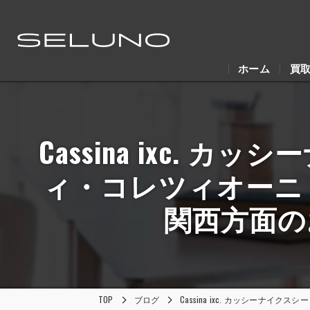
ホーム
買
Cassina ixc. カッ
ィ・コレツィオーニ I.C
関西方面の
TOP
ブログ
Cassina ixc. カッシーナイクス