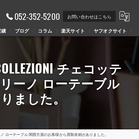
052-352-5200
お問い合わせはこちら
実績
ブログ
コラム
楽天サイト
ヤフオクサイト
Youtube動画
COLLEZIONI チェコッテ
Youtube動画
. タボリーノ ローテーブル
ありました。
I.C.S. タボリーノ ローテーブル 関西方面のお客様から買取依頼がありました。