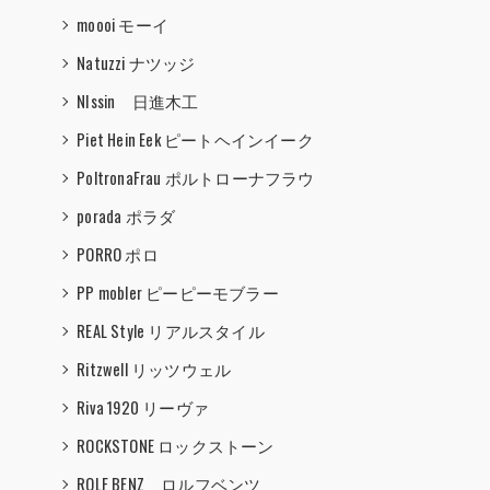
moooi モーイ
Natuzzi ナツッジ
NIssin 日進木工
Piet Hein Eek ピートヘインイーク
PoltronaFrau ポルトローナフラウ
porada ポラダ
PORRO ポロ
PP mobler ピーピーモブラー
REAL Style リアルスタイル
Ritzwell リッツウェル
Riva 1920 リーヴァ
ROCKSTONE ロックストーン
ROLF BENZ ロルフベンツ