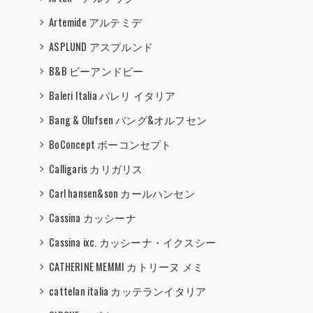
Artemide アルテミデ
ASPLUND アスプルンド
B&B ビーアンドビー
Baleri Italia バレリ イタリア
Bang & Olufsen バング&オルフセン
BoConcept ボーコンセプト
Calligaris カリガリス
Carl hansen&son カールハンセン
Cassina カッシーナ
Cassina ixc. カッシーナ・イクスシー
CATHERINE MEMMI カトリーヌ メミ
cattelan italia カッテランイタリア