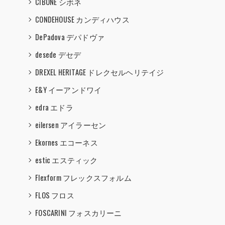
CIBONE シボネ
CONDEHOUSE カンディハウス
DePadova デパドヴァ
desede デセデ
DREXEL HERITAGE ドレクセルヘリテイジ
E&Y イーアンドワイ
edra エドラ
eilersen アイラーセン
Ekornes エコーネス
estic エスティック
Flexform フレックスフォルム
FLOS フロス
FOSCARINI フォスカリーニ