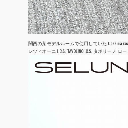
関西の某モデルルームで使用していた Cassina ixc.
レツィオーニ I.C.S. TAVOLINOI.C.S. タボリーノ