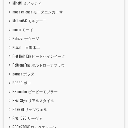
Minotti ミノッティ
moda en casa モーダエンカーサ
Molteni&C モルテー二
moooi モーイ
Natuzzi ナツッジ
NIssin 日進木工
Piet Hein Eek ピートヘインイーク
PoltronaFrau ポルトローナフラウ
porada ポラダ
PORRO ポロ
PP mobler ピーピーモブラー
REAL Style リアルスタイル
Ritzwell リッツウェル
Riva 1920 リーヴァ
ROCKSTONE ロックストーン