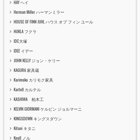
HAY ヘイ
Herman Miller ハーマンミラー
HOUSE OF FINN JUHL ハウス オブ フィン ユール
HUKLA フクラ
IDC大塚
IDEE イデー
JOHN KELLY ジョン・ケリー
KAGURA 家具蔵
Karimoku カリモク家具
Kartell カルテル
KASHIWA 柏木工
KELVIN GIORMANI ケルビン ジョルマーニ
KINGSDOWN キングスダウン
Kitani キタニ
Knoll ノル