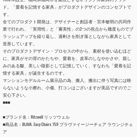
ド。「愛着を記憶する家具」がプロダクトデザインのコンセプトで
す。
全てのプロダクト開発は、デザイナーと創設者・宮本敏明の共同作
業で行われ、「実用性」と「審美性」の2つの視点から幾度ものでブ
ラッシュアップを繰り返し、過剰さを削ぎ落としながら家具として
造形しています。
そのプロダクトデザイン・プロセスの中から、素材を使い込むほど
に、家具がその背のかたちや、愛着を、皮革のしなやかさや、親し
みのある皺、美しい陰影として記憶していく、すなわち「愛着を記
憶する家具」が誕生するのです。
マンションモデルルーム展示品の為、搬入、搬出に伴う写真には映
らないような小擦れ、小傷、打コンはございますが美品ですのでご
安心下さい。
■■■
■ブランド名：Ritzwell リッツウェル
■
商品名：BLAVA. Easy Chairs 159 ブラヴァイージーチェア ラウンジチェ
ア