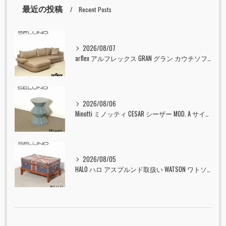
最近の投稿
Recent Posts
2026/08/07
arflex アルフレックス GRAN グラン カウチソファ 本革 入荷しました！！
2026/08/06
Minotti ミノッティ CESAR シーザー MOD. A サイドテーブル スツール セラドン 入荷しました！！
2026/08/05
HALO ハロ アスプルンド取扱い WATSON ワトソン ミディアム トランク & スタンド セット ユニオンジャック 入荷しました！！