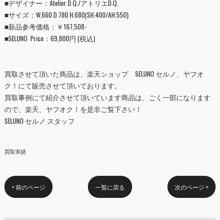
■デザイナー：Atelier D.Q./アトリエD.Q.
■
サイズ：W.660 D.780 H.680(SH.400/AH.550)
■
新品参考価格：￥167,508-
■
SELUNO Price：
69,800円
(税込)
買取させて頂いた商品は、
楽天ショップ SELUNO セルノ
、
ヤフオ
ク！
にて販売させて頂いております。
買取事例にて紹介させて頂いています商品は、ごく一部になります
ので、楽天、ヤフオク！を是非ご覧下さい！
SELUNO セルノ スタッフ
買取実績
< 前のページ
一覧に戻る
次のページ >