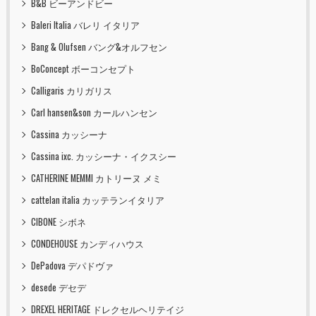
B&B ビーアンドビー
Baleri Italia バレリ イタリア
Bang & Olufsen バング&オルフセン
BoConcept ボーコンセプト
Calligaris カリガリス
Carl hansen&son カールハンセン
Cassina カッシーナ
Cassina ixc. カッシーナ・イクスシー
CATHERINE MEMMI カトリーヌ メミ
cattelan italia カッテランイタリア
CIBONE シボネ
CONDEHOUSE カンディハウス
DePadova デパドヴァ
desede デセデ
DREXEL HERITAGE ドレクセルヘリテイジ