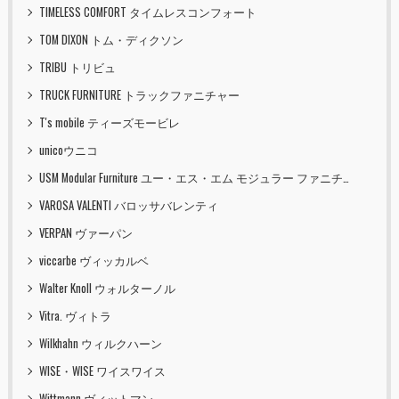
TIMELESS COMFORT タイムレスコンフォート
TOM DIXON トム・ディクソン
TRIBU トリビュ
TRUCK FURNITURE トラックファニチャー
T's mobile ティーズモービレ
unicoウニコ
USM Modular Furniture ユー・エス・エム モジュラー ファニチャー
VAROSA VALENTI バロッサバレンティ
VERPAN ヴァーパン
viccarbe ヴィッカルベ
Walter Knoll ウォルターノル
Vitra. ヴィトラ
Wilkhahn ウィルクハーン
WISE・WISE ワイスワイス
Wittmann ヴィットマン