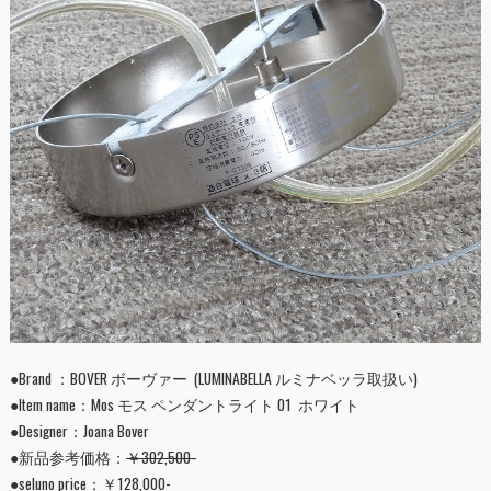
●Brand ：BOVER ボーヴァー (LUMINABELLA ルミナベッラ取扱い)
●Item name：Mos モス ペンダントライト 01 ホワイト
●Designer：Joana Bover
●新品参考価格：
￥302,500-
●seluno price：￥128,000-