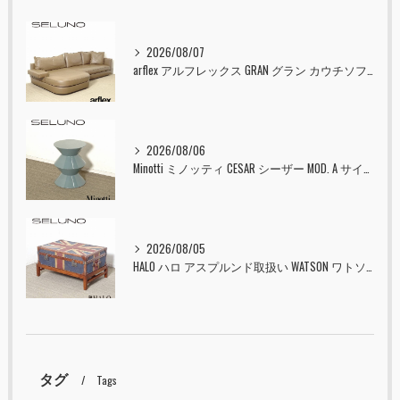
2026/08/07
arflex アルフレックス GRAN グラン カウチソファ 本革 入荷しました！！
2026/08/06
Minotti ミノッティ CESAR シーザー MOD. A サイドテーブル スツール セラドン 入荷しました！！
2026/08/05
HALO ハロ アスプルンド取扱い WATSON ワトソン ミディアム トランク & スタンド セット ユニオンジャック 入荷しました！！
タグ
Tags