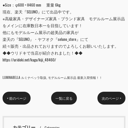
●Size：φ600 × H460 mm 重量 6kg
現在、楽天『
SELUNO
』にて出品中です。
※高級家具・デザイナーズ家具・ブランド家具 モデルルーム展示品
をメインに在庫数日本一を目指しています！
他にもモデルルーム展示の超美品の家具が
楽天の『
SELUNO
』・ヤフオク『
seluno_store
』にて
続々販売・出品されておりますのでよろしくお願いいたします。
◆◆ウリドキで当店が紹介されました！◆◆
https://uridoki.net/kagu/kiji_48460/
LUMINABELLA ルミナベッラ取扱
モデルルーム展示品 最新入荷情報！！
< 前のページ
一覧に戻る
次のページ >
カテゴリー
Categories