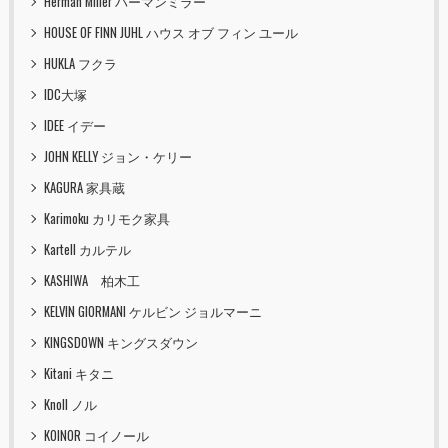
Herman Miller ハーマンミラー
HOUSE OF FINN JUHL ハウス オブ フィン ユール
HUKLA フクラ
IDC大塚
IDEE イデー
JOHN KELLY ジョン・ケリー
KAGURA 家具蔵
Karimoku カリモク家具
Kartell カルテル
KASHIWA 柏木工
KELVIN GIORMANI ケルビン ジョルマーニ
KINGSDOWN キングスダウン
Kitani キタニ
Knoll ノル
KOINOR コイノール