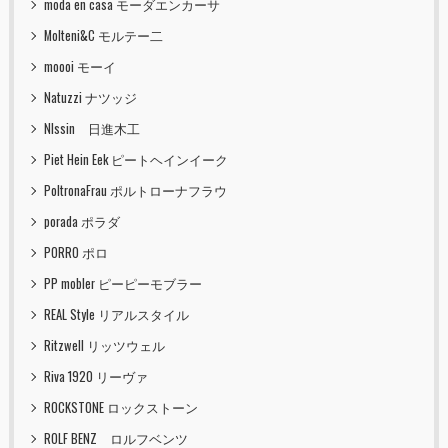
moda en casa モーダエンカーサ
Molteni&C モルテー二
moooi モーイ
Natuzzi ナツッジ
NIssin 日進木工
Piet Hein Eek ピートヘインイーク
PoltronaFrau ポルトローナフラウ
porada ポラダ
PORRO ポロ
PP mobler ピーピーモブラー
REAL Style リアルスタイル
Ritzwell リッツウェル
Riva 1920 リーヴァ
ROCKSTONE ロックストーン
ROLF BENZ ロルフベンツ