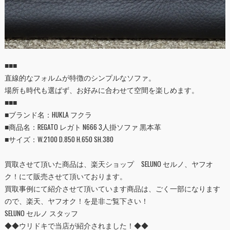
■■■
直線的なフォルムが特徴のシンプルなソファ。
場所も時代も選ばず、お好みに合わせて空間を楽しめます。
■■■
■ブランド名：HUKLA フクラ
■
商品名：REGATO レガト N666 3人掛ソファ 黒本革
■
サイズ：W.2100 D.850 H.650 SH.380
買取させて頂いた商品は、
楽天ショップ SELUNO セルノ
、
ヤフオ
ク！
にて販売させて頂いております。
買取事例にて紹介させて頂いています商品は、ごく一部になります
ので、楽天、ヤフオク！を是非ご覧下さい！
SELUNO セルノ スタッフ
◆◆ウリドキで当店が紹介されました！◆◆