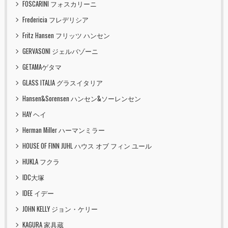
FOSCARINI フォスカリーニ
Fredericia フレデリシア
Fritz Hansen フリッツ ハンセン
GERVASONI ジェルバゾーニ
GETAMAゲタマ
GLASS ITALIA グラスイタリア
Hansen&Sorensen ハンセン&ソーレンセン
HAY ヘイ
Herman Miller ハーマンミラー
HOUSE OF FINN JUHL ハウス オブ フィン ユール
HUKLA フクラ
IDC大塚
IDEE イデー
JOHN KELLY ジョン・ケリー
KAGURA 家具蔵