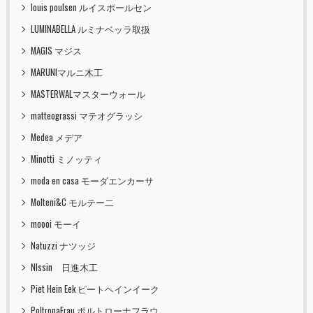
louis poulsen ルイスポールセン
LUMINABELLA ルミナベッラ取扱
MAGIS マジス
MARUNIマルニ木工
MASTERWALマスターウォール
matteograssi マテオグラッシ
Medea メデア
Minotti ミノッティ
moda en casa モーダエンカーサ
Molteni&C モルテー二
moooi モーイ
Natuzzi ナツッジ
NIssin 日進木工
Piet Hein Eek ピートヘインイーク
PoltronaFrau ポルトローナフラウ