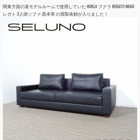
関東方面の某モデルルームで使用していた HUKLA フクラ REGATO N666
レガト 3人掛ソファ 黒本革 の買取依頼が入りました！