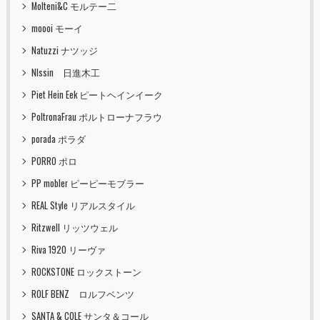
Molteni&C モルテー二
moooi モーイ
Natuzzi ナツッジ
NIssin 日進木工
Piet Hein Eek ピートヘインイーク
PoltronaFrau ポルトローナフラウ
porada ポラダ
PORRO ポロ
PP mobler ピーピーモブラー
REAL Style リアルスタイル
Ritzwell リッツウェル
Riva 1920 リーヴァ
ROCKSTONE ロックストーン
ROLF BENZ ロルフベンツ
SANTA & COLE サンタ＆コール