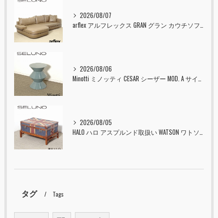
2026/08/07
arflex アルフレックス GRAN グラン カウチソファ 本革 入荷しました！！
2026/08/06
Minotti ミノッティ CESAR シーザー MOD. A サイドテーブル スツール セラドン 入荷しました！！
2026/08/05
HALO ハロ アスプルンド取扱い WATSON ワトソン ミディアム トランク & スタンド セット ユニオンジャック 入荷しました！！
タグ
Tags