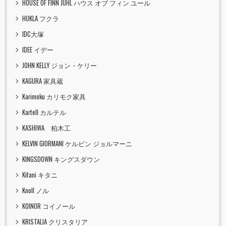
HOUSE OF FINN JUHL ハウス オブ フィン ユール
HUKLA フクラ
IDC大塚
IDEE イデー
JOHN KELLY ジョン・ケリー
KAGURA 家具蔵
Karimoku カリモク家具
Kartell カルテル
KASHIWA 柏木工
KELVIN GIORMANI ケルビン ジョルマーニ
KINGSDOWN キングスダウン
Kitani キタニ
Knoll ノル
KOINOR コイノール
KRISTALIA クリスタリア