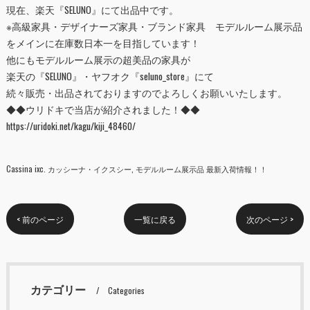
現在、楽天『
SELUNO
』にて出品中です。
※高級家具・デザイナーズ家具・ブランド家具 モデルルーム展示品
をメインに在庫数日本一を目指しています！
他にもモデルルーム展示の超美品の家具が
楽天の『
SELUNO
』・ヤフオク『
seluno_store
』にて
続々販売・出品されておりますのでよろしくお願いいたします。
◆◆ウリドキで当店が紹介されました！◆◆
https://uridoki.net/kagu/kiji_48460/
Cassina ixc. カッシーナ・イクスシー
モデルルーム展示品 最新入荷情報！！
< 前のページ
一覧に戻る
次のページ >
カテゴリー
Categories