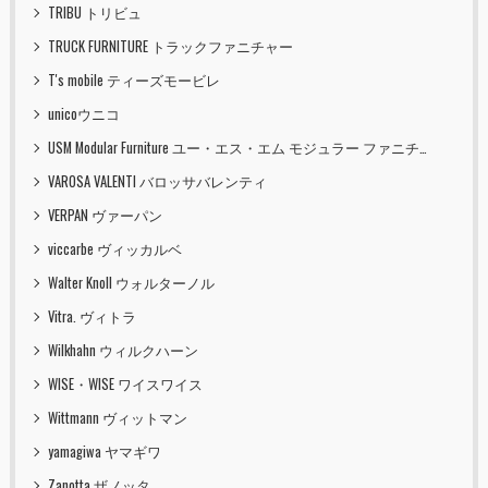
TRIBU トリビュ
TRUCK FURNITURE トラックファニチャー
T's mobile ティーズモービレ
unicoウニコ
USM Modular Furniture ユー・エス・エム モジュラー ファニチャー
VAROSA VALENTI バロッサバレンティ
VERPAN ヴァーパン
viccarbe ヴィッカルベ
Walter Knoll ウォルターノル
Vitra. ヴィトラ
Wilkhahn ウィルクハーン
WISE・WISE ワイスワイス
Wittmann ヴィットマン
yamagiwa ヤマギワ
Zanotta ザノッタ