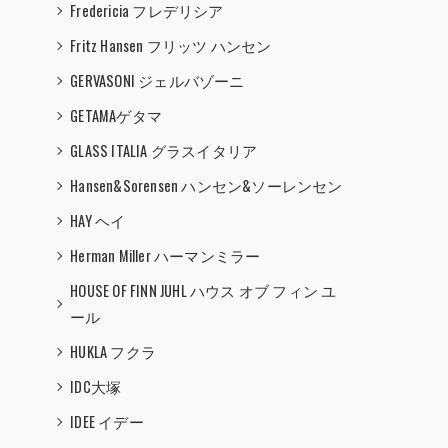
Fredericia フレデリシア
Fritz Hansen フリッツ ハンセン
GERVASONI ジェルバゾーニ
GETAMAゲタマ
GLASS ITALIA グラスイタリア
Hansen&Sorensen ハンセン&ソーレンセン
HAY ヘイ
Herman Miller ハーマンミラー
HOUSE OF FINN JUHL ハウス オブ フィン ユ
ール
HUKLA フクラ
IDC大塚
IDEE イデー