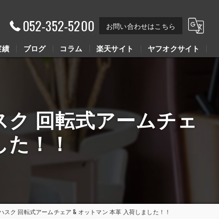
052-352-5200
お問い合わせはこちら
実績
ブログ
コラム
楽天サイト
ヤフオクサイト
Youtube動画
Youtube動画
K ハスク 回転式アームチェ
ました！！
HUSK ハスク 回転式アームチェア & オットマン 本革 入荷しました！！