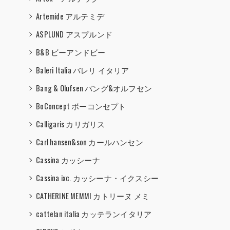
Artemide アルテミデ
ASPLUND アスプルンド
B&B ビーアンドビー
Baleri Italia バレリ イタリア
Bang & Olufsen バング&オルフセン
BoConcept ボーコンセプト
Calligaris カリガリス
Carl hansen&son カールハンセン
Cassina カッシーナ
Cassina ixc. カッシーナ・イクスシー
CATHERINE MEMMI カトリーヌ メミ
cattelan italia カッテランイタリア