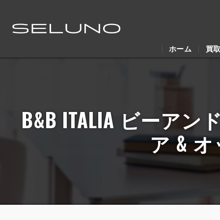
ホーム
買
B&B ITALIA ビー
ア & 