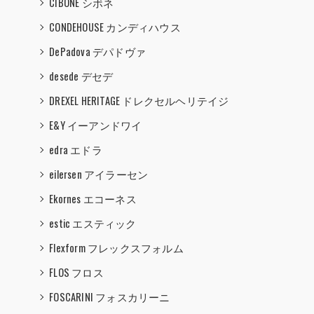
CIBONE シボネ
CONDEHOUSE カンディハウス
DePadova デパドヴァ
desede デセデ
DREXEL HERITAGE ドレクセルヘリテイジ
E&Y イーアンドワイ
edra エドラ
eilersen アイラーセン
Ekornes エコーネス
estic エスティック
Flexform フレックスフォルム
FLOS フロス
FOSCARINI フォスカリーニ