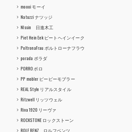
moooi モーイ
Natuzzi ナツッジ
NIssin 日進木工
Piet Hein Eek ピートヘインイーク
PoltronaFrau ポルトローナフラウ
porada ポラダ
PORRO ポロ
PP mobler ピーピーモブラー
REAL Style リアルスタイル
Ritzwell リッツウェル
Riva 1920 リーヴァ
ROCKSTONE ロックストーン
ROLF BENZ ロルフベンツ