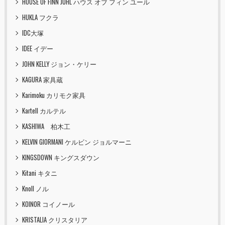
HOUSE OF FINN JUHL ハウス オブ フィン ユール
HUKLA フクラ
IDC大塚
IDEE イデー
JOHN KELLY ジョン・ケリー
KAGURA 家具蔵
Karimoku カリモク家具
Kartell カルテル
KASHIWA 柏木工
KELVIN GIORMANI ケルビン ジョルマーニ
KINGSDOWN キングスダウン
Kitani キタニ
Knoll ノル
KOINOR コイノール
KRISTALIA クリスタリア