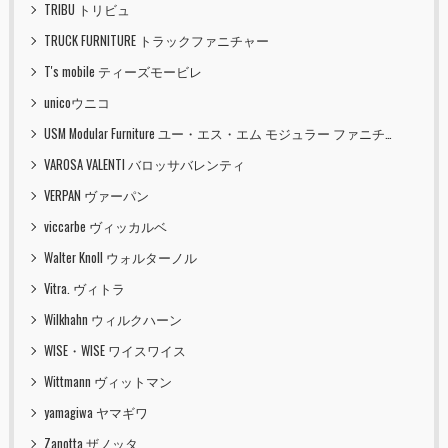
TRIBU トリビュ
TRUCK FURNITURE トラックファニチャー
T's mobile ティーズモービレ
unicoウニコ
USM Modular Furniture ユー・エス・エム モジュラー ファニチャー
VAROSA VALENTI バロッサバレンティ
VERPAN ヴァーパン
viccarbe ヴィッカルベ
Walter Knoll ウォルターノル
Vitra. ヴィトラ
Wilkhahn ウィルクハーン
WISE・WISE ワイスワイス
Wittmann ヴィットマン
yamagiwa ヤマギワ
Zanotta ザノッタ