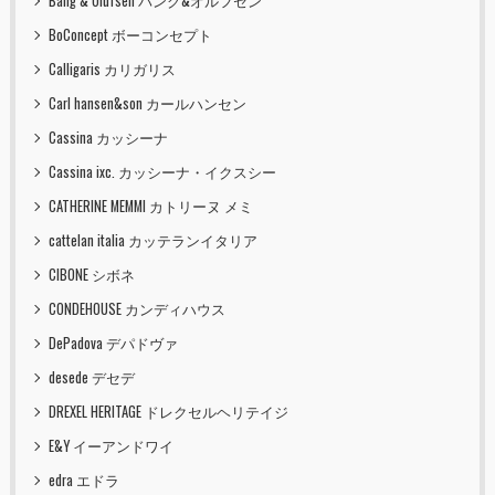
Bang & Olufsen バング&オルフセン
BoConcept ボーコンセプト
Calligaris カリガリス
Carl hansen&son カールハンセン
Cassina カッシーナ
Cassina ixc. カッシーナ・イクスシー
CATHERINE MEMMI カトリーヌ メミ
cattelan italia カッテランイタリア
CIBONE シボネ
CONDEHOUSE カンディハウス
DePadova デパドヴァ
desede デセデ
DREXEL HERITAGE ドレクセルヘリテイジ
E&Y イーアンドワイ
edra エドラ