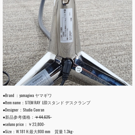
●Brand ：yamagiwa ヤマギワ
●Item name：STEM RAY LEDスタンド デスクランプ
●Designer：Studio Conran
●新品参考価格：
￥44,625-
●seluno price：￥23,800-
●Size：W.181 H.最大800 mm 質量 1.3kg-