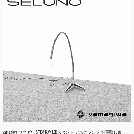
yamagiwa ヤマギワ STEM RAY LEDスタンド デスクランプ を買取しまし