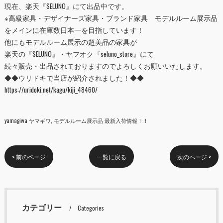
現在、楽天『
SELUNO
』にて出品中です。
※高級家具・デザイナーズ家具・ブランド家具 モデルルーム展示品
をメインに在庫数日本一を目指しています！
他にもモデルルーム展示の超美品の家具が
楽天の『
SELUNO
』・ヤフオク『
seluno_store
』にて
続々販売・出品されておりますのでよろしくお願いいたします。
◆◆ウリドキで当店が紹介されました！◆◆
https://uridoki.net/kagu/kiji_48460/
yamagiwa ヤマギワ
モデルルーム展示品 最新入荷情報！！
< 前のページ
一覧に戻る
次のページ >
カテゴリー
Categories