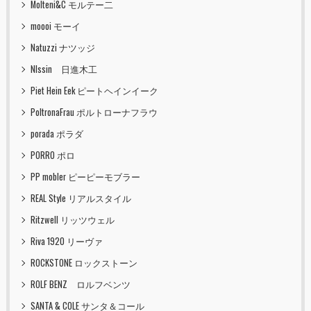
Molteni&C モルテー二
moooi モーイ
Natuzzi ナツッジ
NIssin 日進木工
Piet Hein Eek ピートヘインイーク
PoltronaFrau ポルトローナフラウ
porada ポラダ
PORRO ポロ
PP mobler ピーピーモブラー
REAL Style リアルスタイル
Ritzwell リッツウェル
Riva 1920 リーヴァ
ROCKSTONE ロックストーン
ROLF BENZ ロルフベンツ
SANTA & COLE サンタ＆コール