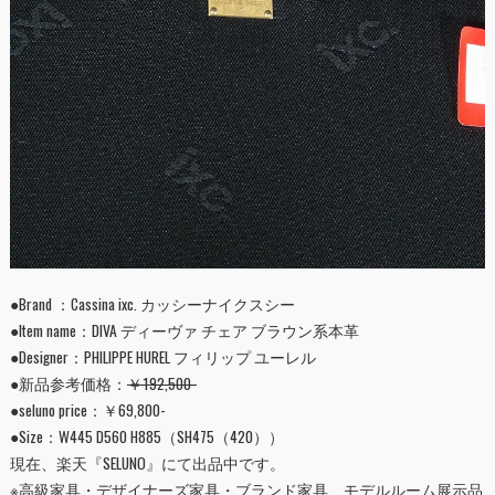
●Brand ：Cassina ixc. カッシーナイクスシー
●Item name：DIVA ディーヴァ チェア ブラウン系本革
●Designer：PHILIPPE HUREL フィリップ ユーレル
●新品参考価格：
￥192,500-
●seluno price：￥69,800-
●Size：W445 D560 H885（SH475（420））
現在、楽天『
SELUNO
』にて出品中です。
※高級家具・デザイナーズ家具・ブランド家具 モデルルーム展示品