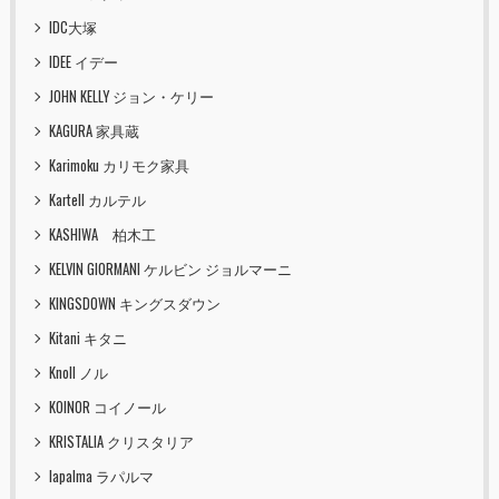
IDC大塚
IDEE イデー
JOHN KELLY ジョン・ケリー
KAGURA 家具蔵
Karimoku カリモク家具
Kartell カルテル
KASHIWA 柏木工
KELVIN GIORMANI ケルビン ジョルマーニ
KINGSDOWN キングスダウン
Kitani キタニ
Knoll ノル
KOINOR コイノール
KRISTALIA クリスタリア
lapalma ラパルマ