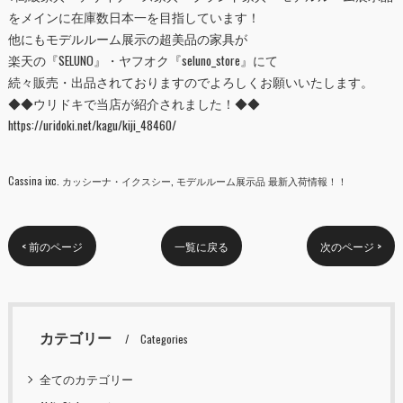
をメインに在庫数日本一を目指しています！
他にもモデルルーム展示の超美品の家具が
楽天の『
SELUNO
』・ヤフオク『
seluno_store
』にて
続々販売・出品されておりますのでよろしくお願いいたします。
◆◆ウリドキで当店が紹介されました！◆◆
https://uridoki.net/kagu/kiji_48460/
Cassina ixc. カッシーナ・イクスシー
モデルルーム展示品 最新入荷情報！！
< 前のページ
一覧に戻る
次のページ >
カテゴリー
Categories
全てのカテゴリー