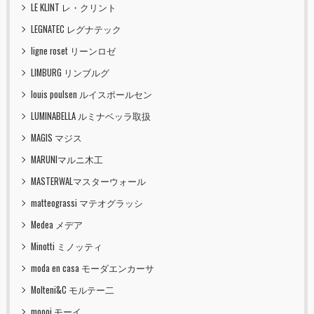
LE KLINT レ・クリント
LEGNATEC レグナテック
ligne roset リーンロゼ
LIMBURG リンブルグ
louis poulsen ルイスポールセン
LUMINABELLA ルミナベッラ取扱
MAGIS マジス
MARUNIマルニ木工
MASTERWALマスターウォール
matteograssi マテオグラッシ
Medea メデア
Minotti ミノッティ
moda en casa モーダエンカーサ
Molteni&C モルテー二
moooi モーイ