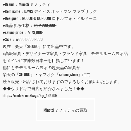
●Brand ：Minotti ミノッティ
●Item name：DAVIS デイビス オットマン ファブリック
●Designer：RODOLFO DORDONI ロドルフォ・ドルドーニ
●新品参考価格：
約￥200,000-
●seluno price：￥79,800-
●Size：W630 D630 H330
現在、楽天『
SELUNO
』にて出品中です。
※高級家具・デザイナーズ家具・ブランド家具 モデルルーム展示品
をメインに在庫数日本一を目指しています！
他にもモデルルーム展示の超美品の家具が
楽天の『
SELUNO
』・ヤフオク『
seluno_store
』にて
続々販売・出品されておりますのでよろしくお願いいたします。
◆◆ウリドキで当店が紹介されました！◆◆
https://uridoki.net/kagu/kiji_48460/
Minotti ミノッティの買取