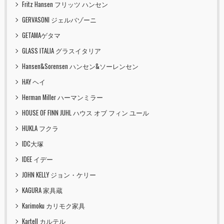
Fritz Hansen フリッツ ハンセン
GERVASONI ジェルバゾーニ
GETAMAゲタマ
GLASS ITALIA グラスイタリア
Hansen&Sorensen ハンセン&ソーレンセン
HAY ヘイ
Herman Miller ハーマンミラー
HOUSE OF FINN JUHL ハウス オブ フィン ユール
HUKLA フクラ
IDC大塚
IDEE イデー
JOHN KELLY ジョン・ケリー
KAGURA 家具蔵
Karimoku カリモク家具
Kartell カルテル