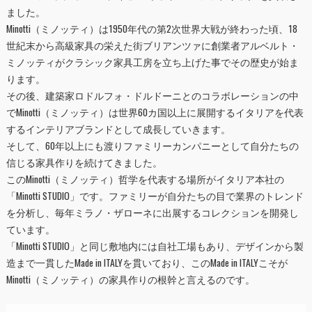
ました。
Minotti（ミノッティ）は1950年代の第2次世界大戦が終わった頃、18
世紀末から高級家具の栄えた街ブリアンツァに創業者アルベルト・
ミノッティがクラシック家具工房を立ち上げた事でその歴史が始ま
ります。
その後、建築家ロドルフォ・ドルドーニとのコラボレーションの中
でMinotti（ミノッティ）は世界60カ国以上に展開するイタリアを代表
するインテリアブランドとして成長していきます。
そして、60年以上にも渡りファミリーカンパニーとして自分たちの
信じる家具作りを続けてきました。
このMinotti（ミノッティ）哲学を代表する場所がイタリア本社の
「Minotti STUDIO」です。ファミリーが自分たちの目で業界のトレンド
を分析し、毎年ミラノ・ザローネに出展するコレクションを開発し
ています。
「Minotti STUDIO」と同じ敷地内には自社工場もあり、デザインから製
造まで一貫したMade in ITALYを貫いており、このMade in ITALYこそが
Minotti（ミノッティ）の家具作りの根幹と言えるのです。