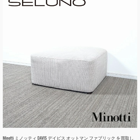
Minotti ミノッティ DAVIS デイビス オットマン ファブリック を買取し