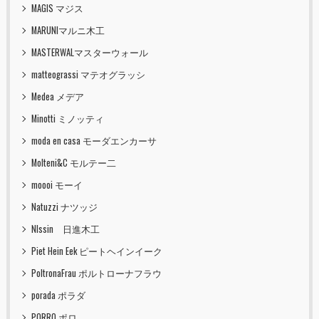
MAGIS マジス
MARUNIマルニ木工
MASTERWALマスターウォール
matteograssi マテオグラッシ
Medea メデア
Minotti ミノッティ
moda en casa モーダエンカーサ
Molteni&C モルテー二
moooi モーイ
Natuzzi ナツッジ
NIssin 日進木工
Piet Hein Eek ピートヘインイーク
PoltronaFrau ポルトローナフラウ
porada ポラダ
PORRO ポロ