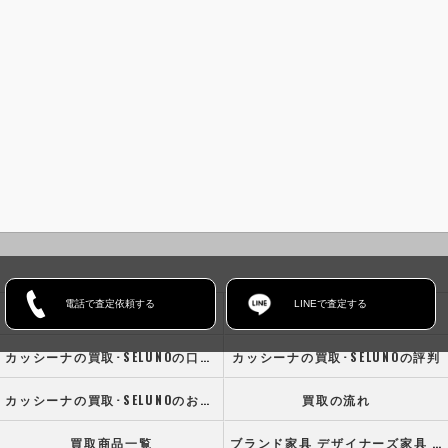
電話で査定依頼する
LINEで査定する
ホーム
コンセプト
カッシーナの買取･SELUNOの口コミ情報
カッシーナの買取･SELUNOの評判
カッシーナの買取･SELUNOのお客様の声
買取の流れ
買取商品一覧
ブランド家具 デザイナーズ家具 高級オフィス家具