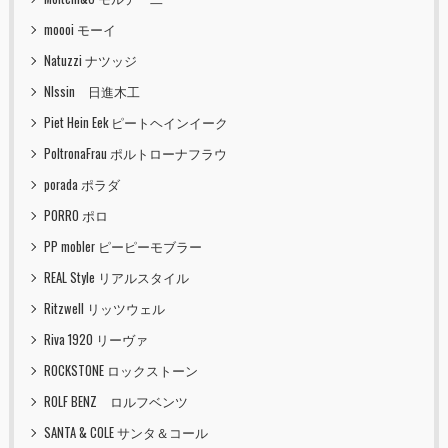
moooi モーイ
Natuzzi ナツッジ
NIssin 日進木工
Piet Hein Eek ピートヘインイーク
PoltronaFrau ポルトローナフラウ
porada ポラダ
PORRO ポロ
PP mobler ピーピーモブラー
REAL Style リアルスタイル
Ritzwell リッツウェル
Riva 1920 リーヴァ
ROCKSTONE ロックストーン
ROLF BENZ ロルフベンツ
SANTA & COLE サンタ＆コール