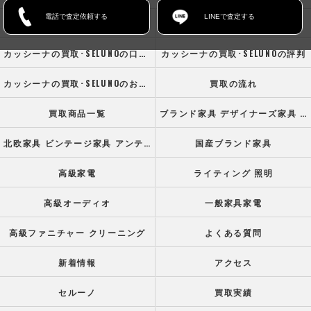
電話で査定依頼する
LINEで査定する
ホーム
コンセプト
カッシーナの買取･SELUNOの口コミ情報
カッシーナの買取･SELUNOの評判
カッシーナの買取･SELUNOのお客様の声
買取の流れ
買取商品一覧
ブランド家具 デザイナーズ家具 高級オフィス家具
北欧家具 ビンテージ家具 アンティーク家具
国産ブランド家具
高級家電
ライティング 照明
高級オーディオ
一般家具家電
高級ファニチャー クリーニング
よくある質問
新着情報
アクセス
セルーノ
買取実績