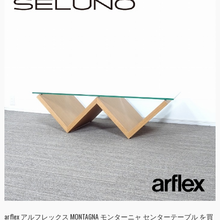
arflex アルフレックス MONTAGNA モンターニャ センターテーブル を買