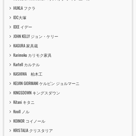
HUKLA フクラ
IDC大塚
IDEE イデー
JOHN KELLY ジョン・ケリー
KAGURA 家具蔵
Karimoku カリモク家具
Kartell カルテル
KASHIWA 柏木工
KELVIN GIORMANI ケルビン ジョルマーニ
KINGSDOWN キングスダウン
Kitani キタニ
Knoll ノル
KOINOR コイノール
KRISTALIA クリスタリア