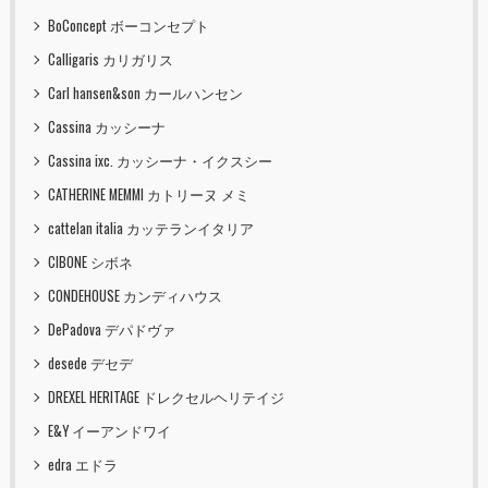
BoConcept ボーコンセプト
Calligaris カリガリス
Carl hansen&son カールハンセン
Cassina カッシーナ
Cassina ixc. カッシーナ・イクスシー
CATHERINE MEMMI カトリーヌ メミ
cattelan italia カッテランイタリア
CIBONE シボネ
CONDEHOUSE カンディハウス
DePadova デパドヴァ
desede デセデ
DREXEL HERITAGE ドレクセルヘリテイジ
E&Y イーアンドワイ
edra エドラ