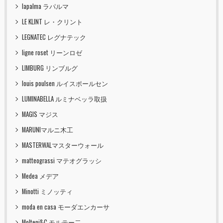
lapalma ラパルマ
LE KLINT レ・クリント
LEGNATEC レグナテック
ligne roset リーンロゼ
LIMBURG リンブルグ
louis poulsen ルイスポールセン
LUMINABELLA ルミナベッラ取扱
MAGIS マジス
MARUNIマルニ木工
MASTERWALマスターウォール
matteograssi マテオグラッシ
Medea メデア
Minotti ミノッティ
moda en casa モーダエンカーサ
Molteni&C モルテー二