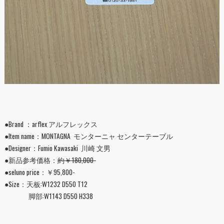
●Brand ：arflex アルフレックス
●Item name：MONTAGNA モンターニャ センターテーブル
●Designer：Fumio Kawasaki 川崎 文男
●新品参考価格：
約￥180,000-
●seluno price：￥95,800-
●Size：天板:W1232 D550 T12
脚部:W1143 D550 H338