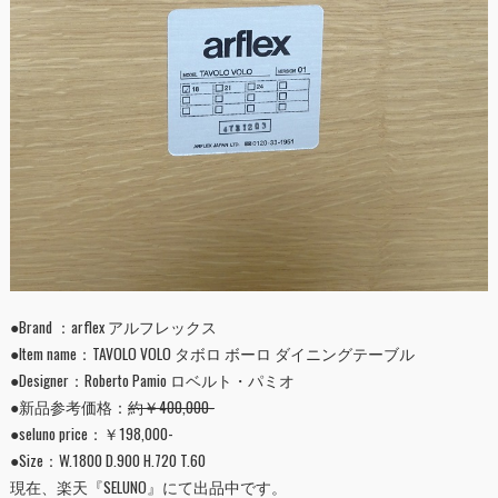
●Brand ：arflex アルフレックス
●Item name：TAVOLO VOLO タボロ ボーロ ダイニングテーブル
●Designer：Roberto Pamio ロベルト・パミオ
●新品参考価格：
約￥400,000-
●seluno price：￥198,000-
●Size：W.1800 D.900 H.720 T.60
現在、楽天『
SELUNO
』にて出品中です。