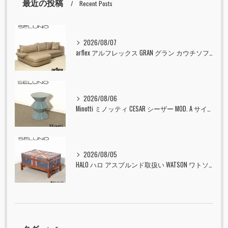
最近の投稿
Recent Posts
2026/08/07
arflex アルフレックス GRAN グラン カウチソファ 本革 入荷しました！！
2026/08/06
Minotti ミノッティ CESAR シーザー MOD. A サイドテーブル スツール セラドン 入荷しました！！
2026/08/05
HALO ハロ アスプルンド取扱い WATSON ワトソン ミディアム トランク & スタンド セット ユニオンジャック 入荷しました！！