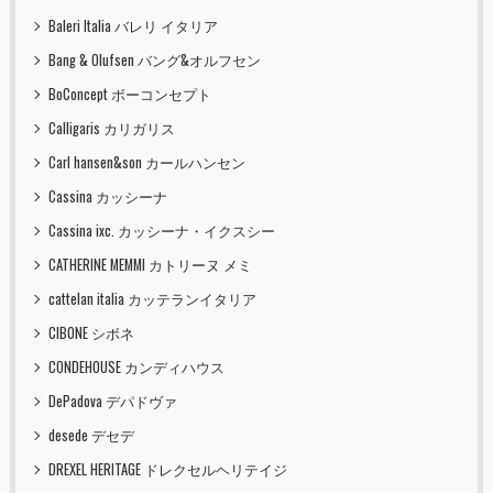
Baleri Italia バレリ イタリア
Bang & Olufsen バング&オルフセン
BoConcept ボーコンセプト
Calligaris カリガリス
Carl hansen&son カールハンセン
Cassina カッシーナ
Cassina ixc. カッシーナ・イクスシー
CATHERINE MEMMI カトリーヌ メミ
cattelan italia カッテランイタリア
CIBONE シボネ
CONDEHOUSE カンディハウス
DePadova デパドヴァ
desede デセデ
DREXEL HERITAGE ドレクセルヘリテイジ