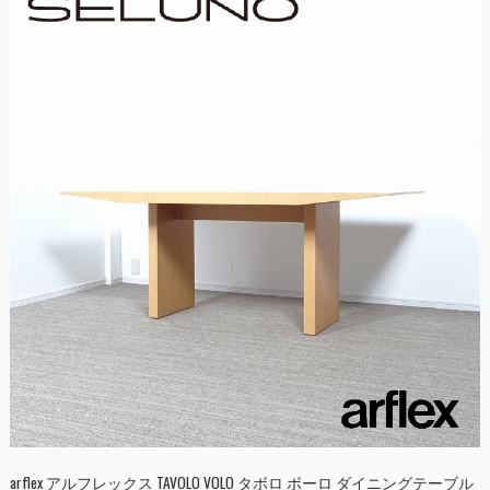
arflex アルフレックス TAVOLO VOLO タボロ ボーロ ダイニングテーブル