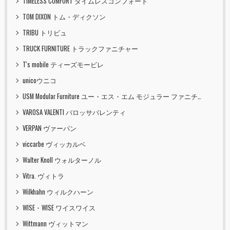
TIMELESS COMFORT タイムレスコンフォート
TOM DIXON トム・ディクソン
TRIBU トリビュ
TRUCK FURNITURE トラックファニチャー
T's mobile ティーズモービレ
unicoウニコ
USM Modular Furniture ユー・エス・エム モジュラー ファニチャー
VAROSA VALENTI バロッサバレンティ
VERPAN ヴァーパン
viccarbe ヴィッカルベ
Walter Knoll ウォルターノル
Vitra. ヴィトラ
Wilkhahn ウィルクハーン
WISE・WISE ワイスワイス
Wittmann ヴィットマン