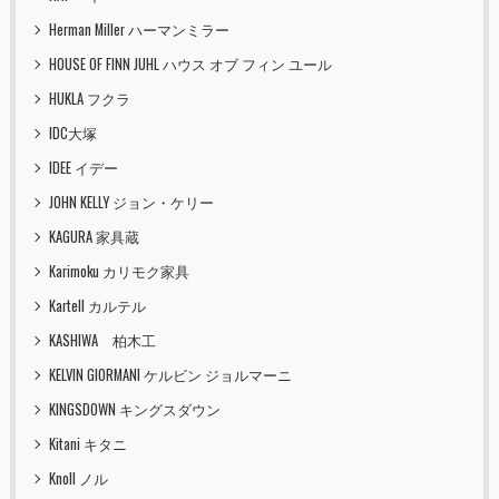
Herman Miller ハーマンミラー
HOUSE OF FINN JUHL ハウス オブ フィン ユール
HUKLA フクラ
IDC大塚
IDEE イデー
JOHN KELLY ジョン・ケリー
KAGURA 家具蔵
Karimoku カリモク家具
Kartell カルテル
KASHIWA 柏木工
KELVIN GIORMANI ケルビン ジョルマーニ
KINGSDOWN キングスダウン
Kitani キタニ
Knoll ノル