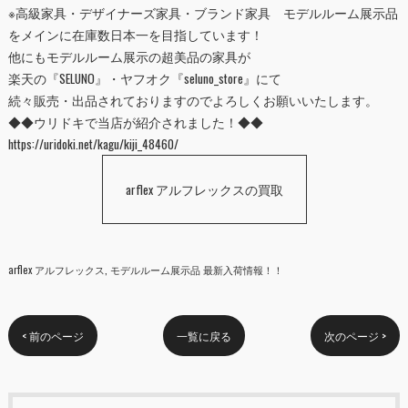
※高級家具・デザイナーズ家具・ブランド家具 モデルルーム展示品
をメインに在庫数日本一を目指しています！
他にもモデルルーム展示の超美品の家具が
楽天の『
SELUNO
』・ヤフオク『
seluno_store
』にて
続々販売・出品されておりますのでよろしくお願いいたします。
◆◆ウリドキで当店が紹介されました！◆◆
https://uridoki.net/kagu/kiji_48460/
arflex アルフレックスの買取
arflex アルフレックス
モデルルーム展示品 最新入荷情報！！
< 前のページ
一覧に戻る
次のページ >