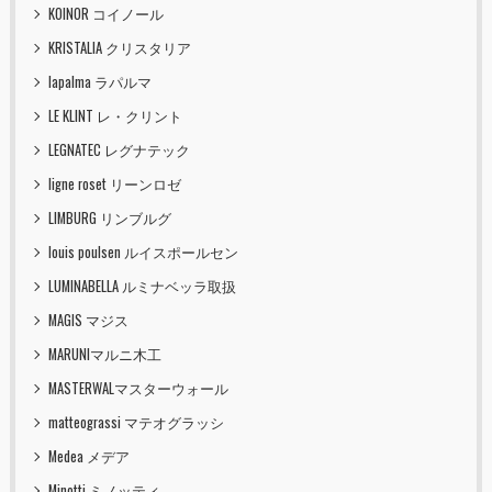
KOINOR コイノール
KRISTALIA クリスタリア
lapalma ラパルマ
LE KLINT レ・クリント
LEGNATEC レグナテック
ligne roset リーンロゼ
LIMBURG リンブルグ
louis poulsen ルイスポールセン
LUMINABELLA ルミナベッラ取扱
MAGIS マジス
MARUNIマルニ木工
MASTERWALマスターウォール
matteograssi マテオグラッシ
Medea メデア
Minotti ミノッティ