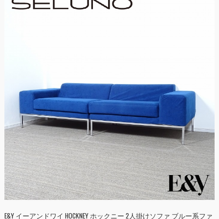
E&Y イーアンドワイ HOCKNEY ホックニー 2人掛けソファ ブルー系ファ