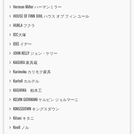
Herman Miller ハーマンミラー
HOUSE OF FINN JUHL ハウス オブ フィン ユール
HUKLA フクラ
IDC大塚
IDEE イデー
JOHN KELLY ジョン・ケリー
KAGURA 家具蔵
Karimoku カリモク家具
Kartell カルテル
KASHIWA 柏木工
KELVIN GIORMANI ケルビン ジョルマーニ
KINGSDOWN キングスダウン
Kitani キタニ
Knoll ノル