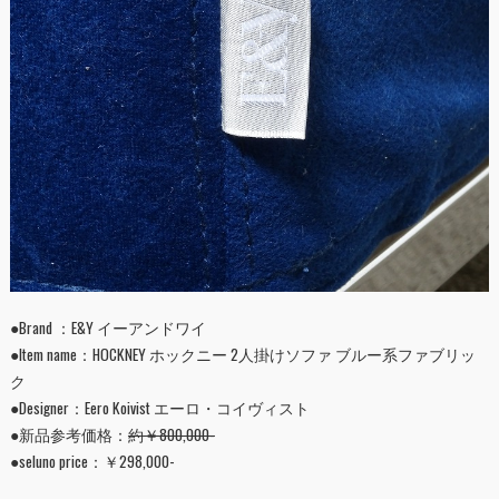
●Brand ：E&Y イーアンドワイ
●Item name：HOCKNEY ホックニー 2人掛けソファ ブルー系ファブリッ
ク
●Designer：Eero Koivist エーロ・コイヴィスト
●新品参考価格：
約￥800,000-
●seluno price：￥298,000-