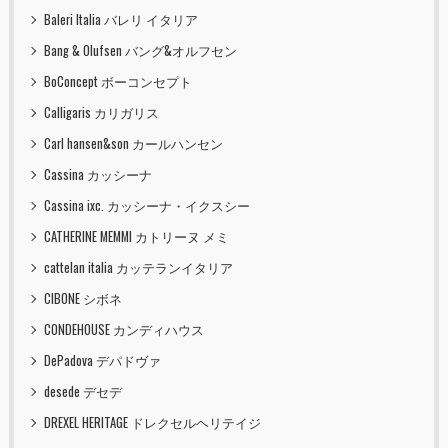
Baleri Italia バレリ イタリア
Bang & Olufsen バング&オルフセン
BoConcept ボーコンセプト
Calligaris カリガリス
Carl hansen&son カールハンセン
Cassina カッシーナ
Cassina ixc. カッシーナ・イクスシー
CATHERINE MEMMI カトリーヌ メミ
cattelan italia カッテランイタリア
CIBONE シボネ
CONDEHOUSE カンディハウス
DePadova デパドヴァ
desede デセデ
DREXEL HERITAGE ドレクセルヘリテイジ