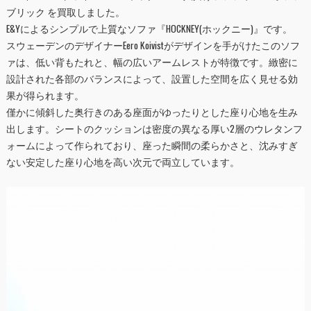
ブリック を買取しました。
E&Yによるシンプルで上質なソファ『HOCKNEY(ホックニー)』です。
スウェーデンのデザイナーEero Koivistがデザインを手がけたこのソフ
ァは、低い背もたれと、幅の広いアームレストが特徴です。緻密に
設計された各部のバランスによって、設置した空間を広く見せる効
果が得られます。
僅かに傾斜した奥行きのある座面がゆったりとした座り心地を生み
出します。シートのクッションは密度の異なる厚い2層のウレタンフ
ォームによって作られており、座った瞬間の柔らかさと、沈みすぎ
ない安定した座り心地を高い次元で両立しています。