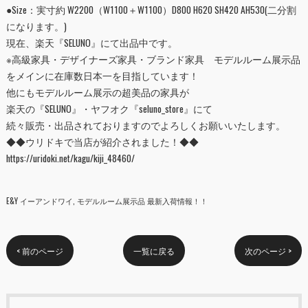
●Size：実寸約 W2200（W1100＋W1100）D800 H620 SH420 AH530(二分割
になります。)
現在、楽天『
SELUNO
』にて出品中です。
※高級家具・デザイナーズ家具・ブランド家具 モデルルーム展示品
をメインに在庫数日本一を目指しています！
他にもモデルルーム展示の超美品の家具が
楽天の『
SELUNO
』・ヤフオク『
seluno_store
』にて
続々販売・出品されておりますのでよろしくお願いいたします。
◆◆ウリドキで当店が紹介されました！◆◆
https://uridoki.net/kagu/kiji_48460/
E&Y イーアンドワイ
モデルルーム展示品 最新入荷情報！！
< 前のページ
一覧に戻る
次のページ >