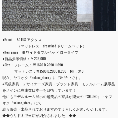
●Brand ：ACTUS アクタス
（マットレス：dreambed ドリームベッド）
●Item name：FB ワイドダブルベッド ロータイプ
●新品参考価格：
￥236,000
-
●Size：フレーム： W.1670 D.2090 H.690
マットレス：W.1500 D.2000 H.200 MH：340
現在、ヤフオク『
seluno_store
』にて出品中です。
※高級家具・デザイナーズ家具・ブランド家具 モデルルーム展示品
をメインに在庫数日本一を目指しています！
他にもモデルルーム展示の超美品の家具が楽天の『
SELUNO
』・ヤフ
オク『
seluno_store
』にて
続々販売・出品されておりますのでよろしくお願いいたします。
◆◆ウリドキで当店が紹介されました！◆◆