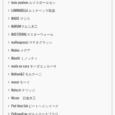
louis poulsen ルイスポールセン
LUMINABELLA ルミナベッラ取扱
MAGIS マジス
MARUNIマルニ木工
MASTERWALマスターウォール
matteograssi マテオグラッシ
Medea メデア
Minotti ミノッティ
moda en casa モーダエンカーサ
Molteni&C モルテー二
moooi モーイ
Natuzzi ナツッジ
NIssin 日進木工
Piet Hein Eek ピートヘインイーク
PoltronaFrau ポルトローナフラウ