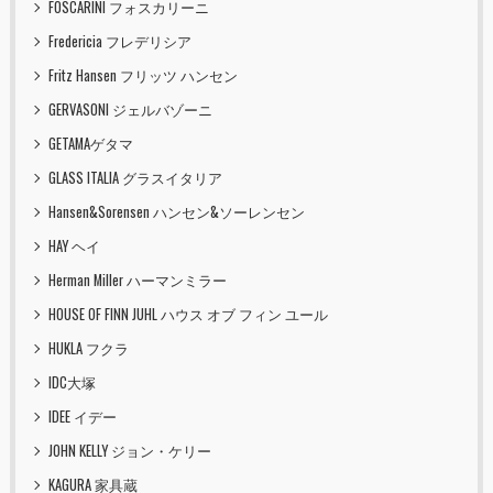
FOSCARINI フォスカリーニ
Fredericia フレデリシア
Fritz Hansen フリッツ ハンセン
GERVASONI ジェルバゾーニ
GETAMAゲタマ
GLASS ITALIA グラスイタリア
Hansen&Sorensen ハンセン&ソーレンセン
HAY ヘイ
Herman Miller ハーマンミラー
HOUSE OF FINN JUHL ハウス オブ フィン ユール
HUKLA フクラ
IDC大塚
IDEE イデー
JOHN KELLY ジョン・ケリー
KAGURA 家具蔵