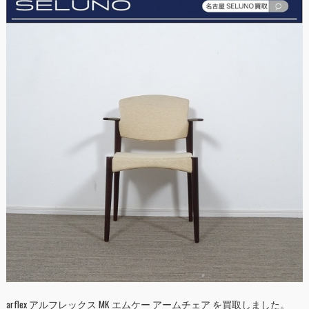
arflex アルフレックス MK エムケー アームチェア を買取しました。