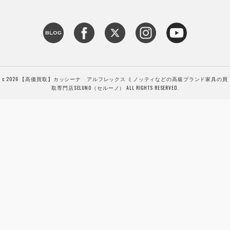
c 2026 【高価買取】カッシーナ アルフレックス ミノッティなどの高級ブランド家具の買
取専門店SELUNO（セルーノ） ALL RIGHTS RESERVED.