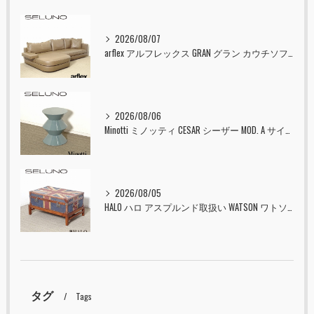
2026/08/07
arflex アルフレックス GRAN グラン カウチソファ 本革 入荷しました！！
2026/08/06
Minotti ミノッティ CESAR シーザー MOD. A サイドテーブル スツール セラドン 入荷しました！！
2026/08/05
HALO ハロ アスプルンド取扱い WATSON ワトソン ミディアム トランク & スタンド セット ユニオンジャック 入荷しました！！
タグ
Tags