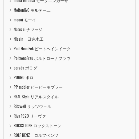
moda en casa モーダエンカーサ
Molteni&C モルテー二
moooi モーイ
Natuzzi ナツッジ
NIssin 日進木工
Piet Hein Eek ピートヘインイーク
PoltronaFrau ポルトローナフラウ
porada ポラダ
PORRO ポロ
PP mobler ピーピーモブラー
REAL Style リアルスタイル
Ritzwell リッツウェル
Riva 1920 リーヴァ
ROCKSTONE ロックストーン
ROLF BENZ ロルフベンツ