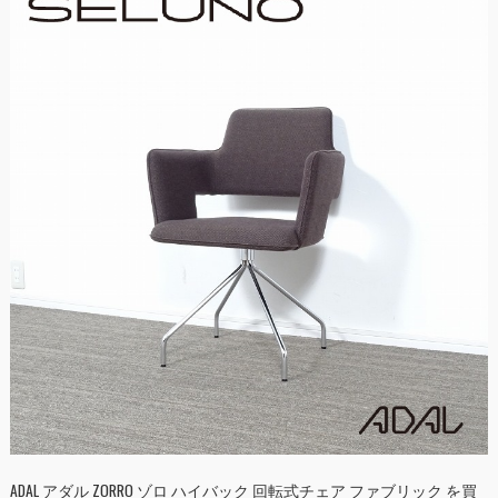
ADAL アダル ZORRO ゾロ ハイバック 回転式チェア ファブリック を買