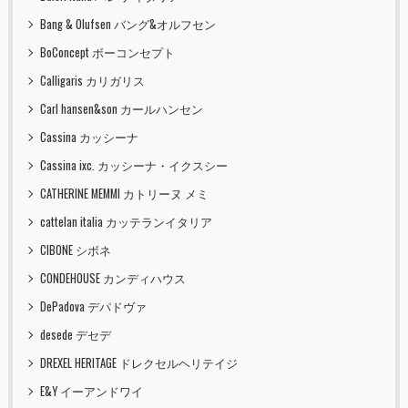
Bang & Olufsen バング&オルフセン
BoConcept ボーコンセプト
Calligaris カリガリス
Carl hansen&son カールハンセン
Cassina カッシーナ
Cassina ixc. カッシーナ・イクスシー
CATHERINE MEMMI カトリーヌ メミ
cattelan italia カッテランイタリア
CIBONE シボネ
CONDEHOUSE カンディハウス
DePadova デパドヴァ
desede デセデ
DREXEL HERITAGE ドレクセルヘリテイジ
E&Y イーアンドワイ