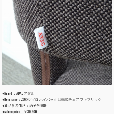
●Brand ：ADAL アダル
●Item name：ZORRO ゾロ ハイバック 回転式チェア ファブリック
●新品参考価格：
約￥74,800-
●seluno price：￥39,800-