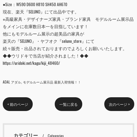
●Size：W590 D600 H810 SH450 AH670
現在、楽天『
SELUNO
』にて出品中です。
※高級家具・デザイナーズ家具・ブランド家具 モデルルーム展示品
をメインに在庫数日本一を目指しています！
他にもモデルルーム展示の超美品の家具が
楽天の『
SELUNO
』・ヤフオク『
seluno_store
』にて
続々販売・出品されておりますのでよろしくお願いいたします。
◆◆ウリドキで当店が紹介されました！◆◆
https://uridoki.net/kagu/kiji_48460/
ADAL アダル
モデルルーム展示品 最新入荷情報！！
< 前のページ
一覧に戻る
次のページ >
カテゴリー
Categories