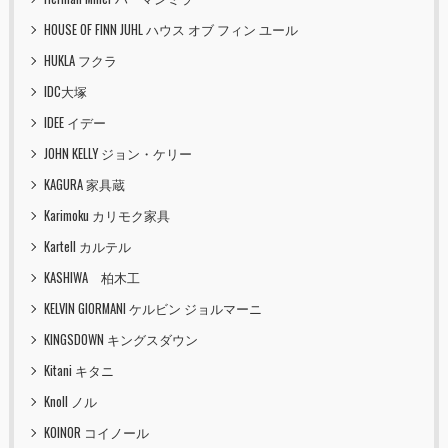
HOUSE OF FINN JUHL ハウス オブ フィン ユール
HUKLA フクラ
IDC大塚
IDEE イデー
JOHN KELLY ジョン・ケリー
KAGURA 家具蔵
Karimoku カリモク家具
Kartell カルテル
KASHIWA 柏木工
KELVIN GIORMANI ケルビン ジョルマーニ
KINGSDOWN キングスダウン
Kitani キタニ
Knoll ノル
KOINOR コイノール