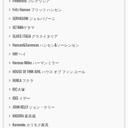
Fredericia フレデリシア
Fritz Hansen フリッツ ハンセン
GERVASONI ジェルバゾーニ
GETAMAゲタマ
GLASS ITALIA グラスイタリア
Hansen&Sorensen ハンセン&ソーレンセン
HAY ヘイ
Herman Miller ハーマンミラー
HOUSE OF FINN JUHL ハウス オブ フィン ユール
HUKLA フクラ
IDC大塚
IDEE イデー
JOHN KELLY ジョン・ケリー
KAGURA 家具蔵
Karimoku カリモク家具