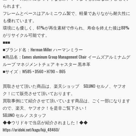
られます。
フレームとベースはアルミニウム製で、軽量でありながら耐久性に
も優れています。
環境にも優しく、61%が再生素材で作られ、寿命を終えた後は88%
がリサイクル可能です。
■■■
■ブランド名：Herman Miller ハーマンミラー
■
商品名：Eames aluminum Group Management Chair イームズアルミナムグ
ループ マネジメントチェア キャスター 黒本革
■
サイズ：W585 × D560 × H790～865
買取させて頂いた商品は、
楽天ショップ SELUNO セルノ
、
ヤフオ
ク！
にて販売させて頂いております。
買取事例にて紹介させて頂いています商品は、ごく一部になります
ので、楽天、ヤフオク！を是非ご覧下さい！
SELUNO セルノ スタッフ
◆◆ウリドキで当店が紹介されました！◆◆
https://uridoki.net/kagu/kiji_48460/