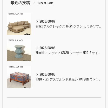
最近の投稿
Recent Posts
2026/08/07
arflex アルフレックス GRAN グラン カウチソファ 本革 入荷しました！！
2026/08/06
Minotti ミノッティ CESAR シーザー MOD. A サイドテーブル スツール セラドン 入荷しました！！
2026/08/05
HALO ハロ アスプルンド取扱い WATSON ワトソン ミディアム トランク & スタンド セット ユニオンジャック 入荷しました！！