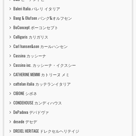
Baleri Italia バレリ イタリア
Bang & Olufsen バング&オルフセン
BoConcept ボーコンセプト
Calligaris カリガリス
Carl hansen&son カールハンセン
Cassina カッシーナ
Cassina ixc. カッシーナ・イクスシー
CATHERINE MEMMI カトリーヌ メミ
cattelan italia カッテランイタリア
CIBONE シボネ
CONDEHOUSE カンディハウス
DePadova デパドヴァ
desede デセデ
DREXEL HERITAGE ドレクセルヘリテイジ