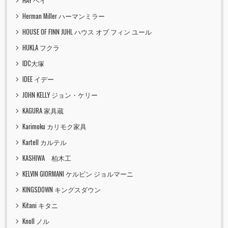
HAY ヘイ
Herman Miller ハーマンミラー
HOUSE OF FINN JUHL ハウス オブ フィン ユール
HUKLA フクラ
IDC大塚
IDEE イデー
JOHN KELLY ジョン・ケリー
KAGURA 家具蔵
Karimoku カリモク家具
Kartell カルテル
KASHIWA 柏木工
KELVIN GIORMANI ケルビン ジョルマーニ
KINGSDOWN キングスダウン
Kitani キタニ
Knoll ノル