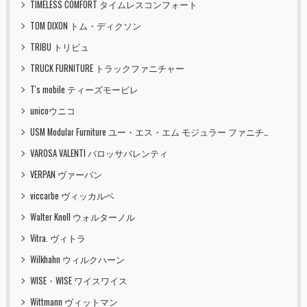
TIMELESS COMFORT タイムレスコンフォート
TOM DIXON トム・ディクソン
TRIBU トリビュ
TRUCK FURNITURE トラックファニチャー
T's mobile ティーズモービレ
unicoウニコ
USM Modular Furniture ユー・エス・エム モジュラー ファニチャー
VAROSA VALENTI バロッサバレンティ
VERPAN ヴァーパン
viccarbe ヴィッカルベ
Walter Knoll ウォルターノル
Vitra. ヴィトラ
Wilkhahn ウィルクハーン
WISE・WISE ワイスワイス
Wittmann ヴィットマン