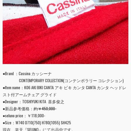
●Brand ：Cassina カッシーナ
CONTEMPORARY COLLECTION(コンテンポラリー コレクション)
●Item name：K06 AKI BIKI CANTA アキ ビキ カンタ CANTA カンタ ヘッドレ
スト付アームチェア グライド
●Designer：TOSHIYUKI KITA 喜多俊之
●新品参考価格：
約￥450,000-
●seluno price：￥118,000-
●Size：W740 D710(750) H780(1055) SH425
現在、楽天『
SELUNO
』にて出品中です。