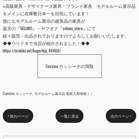
※高級家具・デザイナーズ家具・ブランド家具 モデルルーム展示品
をメインに在庫数日本一を目指しています！
他にもモデルルーム展示の超美品の家具が
楽天の『
SELUNO
』・ヤフオク『
seluno_store
』にて
続々販売・出品されておりますのでよろしくお願いいたします。
◆◆ウリドキで当店が紹介されました！◆◆
https://uridoki.net/kagu/kiji_48460/
Cassina カッシーナの買取
Cassina カッシーナ
モデルルーム展示品 最新入荷情報！！
< 前のページ
一覧に戻る
次のページ >