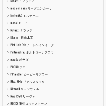
Minotti ミノッティ
moda en casa モーダエンカーサ
Molteni&C モルテー二
moooi モーイ
Natuzzi ナツッジ
NIssin 日進木工
Piet Hein Eek ピートヘインイーク
PoltronaFrau ポルトローナフラウ
porada ポラダ
PORRO ポロ
PP mobler ピーピーモブラー
REAL Style リアルスタイル
Ritzwell リッツウェル
Riva 1920 リーヴァ
ROCKSTONE ロックストーン