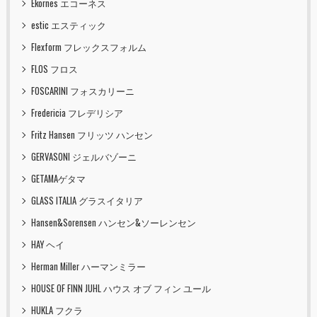
Ekornes エコーネス
estic エスティック
Flexform フレックスフォルム
FLOS フロス
FOSCARINI フォスカリーニ
Fredericia フレデリシア
Fritz Hansen フリッツ ハンセン
GERVASONI ジェルバゾーニ
GETAMAゲタマ
GLASS ITALIA グラスイタリア
Hansen&Sorensen ハンセン&ソーレンセン
HAY ヘイ
Herman Miller ハーマンミラー
HOUSE OF FINN JUHL ハウス オブ フィン ユール
HUKLA フクラ