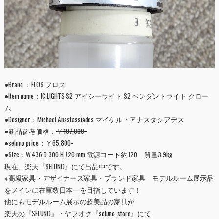
●Brand ：FLOS フロス
●Item name：IC LIGHTS S2 アイシーライト S2 ペンダントライト クロー
ム
●Designer：Michael Anastassiades マイケル・アナスタシアデス
●新品参考価格：
￥107,800-
●seluno price：￥65,800-
●Size：W.436 D.300 H.720 mm 電源コード約120 質量3.9kg
現在、楽天『
SELUNO
』にて出品中です。
※高級家具・デザイナーズ家具・ブランド家具 モデルルーム展示品
をメインに在庫数日本一を目指しています！
他にもモデルルーム展示の超美品の家具が
楽天の『
SELUNO
』・ヤフオク『
seluno_store
』にて