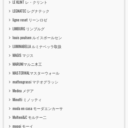
LE KLINT レ・クリント
LEGNATEC レグナテック
ligne roset リーンロゼ
LIMBURG リンブルグ
louis poulsen ルイスポールセン
LUMINABELLA ルミナベッラ取扱
MAGIS マジス
MARUNIマルニ木工
MASTERWALマスターウォール
matteograssi マテオグラッシ
Medea メデア
Minotti ミノッティ
moda en casa モーダエンカーサ
Molteni&C モルテー二
moooi モーイ