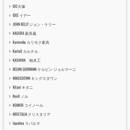
IDC大塚
IDEE イデー
JOHN KELLY ジョン・ケリー
KAGURA 家具蔵
Karimoku カリモク家具
Kartell カルテル
KASHIWA 柏木工
KELVIN GIORMANI ケルビン ジョルマーニ
KINGSDOWN キングスダウン
Kitani キタニ
Knoll ノル
KOINOR コイノール
KRISTALIA クリスタリア
lapalma ラパルマ