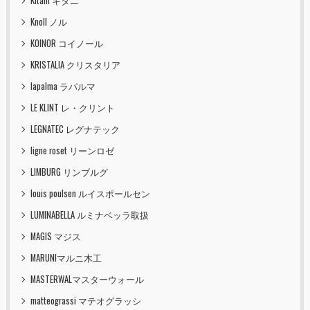
Kitani キタニ
Knoll ノル
KOINOR コイノール
KRISTALIA クリスタリア
lapalma ラパルマ
LE KLINT レ・クリント
LEGNATEC レグナテック
ligne roset リーンロゼ
LIMBURG リンブルグ
louis poulsen ルイスポールセン
LUMINABELLA ルミナベッラ取扱
MAGIS マジス
MARUNIマルニ木工
MASTERWALマスターウォール
matteograssi マテオグラッシ