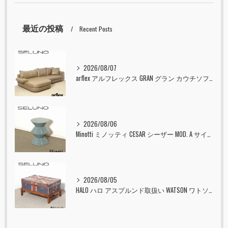
最近の投稿
Recent Posts
2026/08/07
arflex アルフレックス GRAN グラン カウチソファ 本革 入荷しました！！
2026/08/06
Minotti ミノッティ CESAR シーザー MOD. A サイドテーブル スツール セラドン 入荷しました！！
2026/08/05
HALO ハロ アスプルンド取扱い WATSON ワトソン ミディアム トランク & スタンド セット ユニオンジャック 入荷しました！！