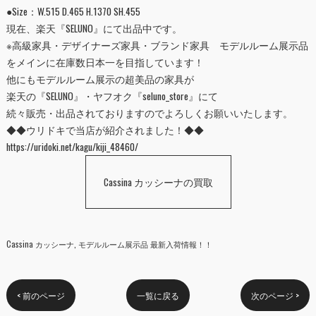
●Size：W.515 D.465 H.1370 SH.455
現在、楽天『
SELUNO
』にて出品中です。
※高級家具・デザイナーズ家具・ブランド家具 モデルルーム展示品
をメインに在庫数日本一を目指しています！
他にもモデルルーム展示の超美品の家具が
楽天の『
SELUNO
』・ヤフオク『
seluno_store
』にて
続々販売・出品されておりますのでよろしくお願いいたします。
◆◆ウリドキで当店が紹介されました！◆◆
https://uridoki.net/kagu/kiji_48460/
Cassina カッシーナの買取
Cassina カッシーナ
モデルルーム展示品 最新入荷情報！！
< 前のページ
一覧に戻る
次のページ >