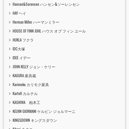
Hansen&Sorensen ハンセン&ソーレンセン
HAY ヘイ
Herman Miller ハーマンミラー
HOUSE OF FINN JUHL ハウス オブ フィン ユール
HUKLA フクラ
IDC大塚
IDEE イデー
JOHN KELLY ジョン・ケリー
KAGURA 家具蔵
Karimoku カリモク家具
Kartell カルテル
KASHIWA 柏木工
KELVIN GIORMANI ケルビン ジョルマーニ
KINGSDOWN キングスダウン