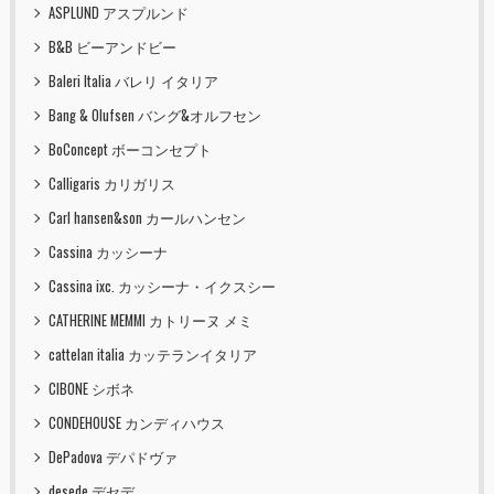
ASPLUND アスプルンド
B&B ビーアンドビー
Baleri Italia バレリ イタリア
Bang & Olufsen バング&オルフセン
BoConcept ボーコンセプト
Calligaris カリガリス
Carl hansen&son カールハンセン
Cassina カッシーナ
Cassina ixc. カッシーナ・イクスシー
CATHERINE MEMMI カトリーヌ メミ
cattelan italia カッテランイタリア
CIBONE シボネ
CONDEHOUSE カンディハウス
DePadova デパドヴァ
desede デセデ