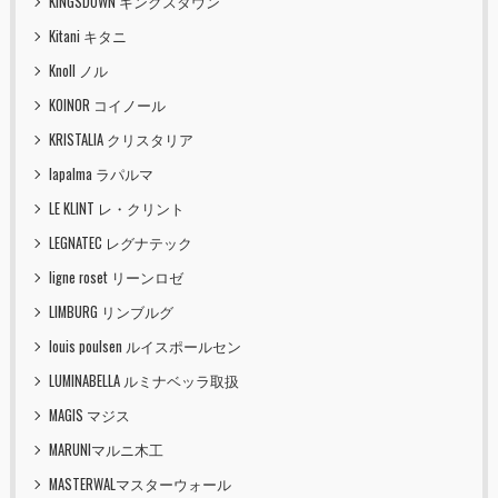
KINGSDOWN キングスダウン
Kitani キタニ
Knoll ノル
KOINOR コイノール
KRISTALIA クリスタリア
lapalma ラパルマ
LE KLINT レ・クリント
LEGNATEC レグナテック
ligne roset リーンロゼ
LIMBURG リンブルグ
louis poulsen ルイスポールセン
LUMINABELLA ルミナベッラ取扱
MAGIS マジス
MARUNIマルニ木工
MASTERWALマスターウォール