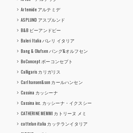
Artemide アルテミデ
ASPLUND アスプルンド
B&B ビーアンドビー
Baleri Italia バレリ イタリア
Bang & Olufsen バング&オルフセン
BoConcept ボーコンセプト
Calligaris カリガリス
Carl hansen&son カールハンセン
Cassina カッシーナ
Cassina ixc. カッシーナ・イクスシー
CATHERINE MEMMI カトリーヌ メミ
cattelan italia カッテランイタリア