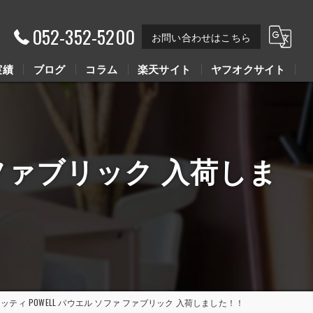
052-352-5200
お問い合わせはこちら
実績
ブログ
コラム
楽天サイト
ヤフオクサイト
Youtube動画
Youtube動画
ファ ファブリック 入荷しま
i ミノッティ POWELL パウエル ソファ ファブリック 入荷しました！！