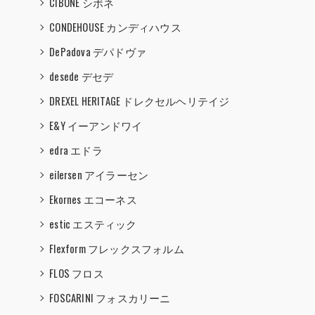
CIBONE シボネ
CONDEHOUSE カンディハウス
DePadova デパドヴァ
desede デセデ
DREXEL HERITAGE ドレクセルヘリテイジ
E&Y イーアンドワイ
edra エドラ
eilersen アイラーセン
Ekornes エコーネス
estic エスティック
Flexform フレックスフォルム
FLOS フロス
FOSCARINI フォスカリーニ