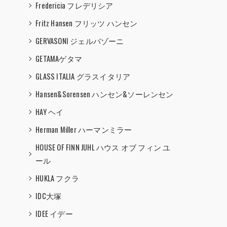
Fredericia フレデリシア
Fritz Hansen フリッツ ハンセン
GERVASONI ジェルバゾーニ
GETAMAゲタマ
GLASS ITALIA グラスイタリア
Hansen&Sorensen ハンセン&ソーレンセン
HAY ヘイ
Herman Miller ハーマンミラー
HOUSE OF FINN JUHL ハウス オブ フィン ユ
ール
HUKLA フクラ
IDC大塚
IDEE イデー