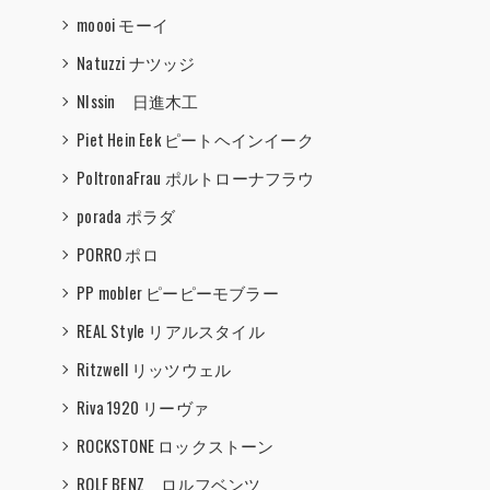
moooi モーイ
Natuzzi ナツッジ
NIssin 日進木工
Piet Hein Eek ピートヘインイーク
PoltronaFrau ポルトローナフラウ
porada ポラダ
PORRO ポロ
PP mobler ピーピーモブラー
REAL Style リアルスタイル
Ritzwell リッツウェル
Riva 1920 リーヴァ
ROCKSTONE ロックストーン
ROLF BENZ ロルフベンツ