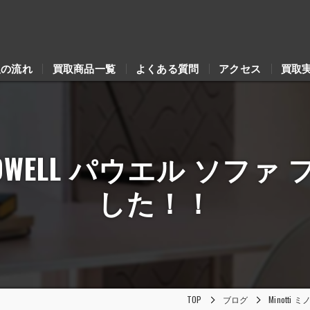
取の流れ
買取商品一覧
よくある質問
アクセス
買取
 POWELL パウエル ソ
した！！
TOP
ブログ
Minott