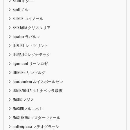
Kitani キタニ
Knoll ノル
KOINOR コイノール
KRISTALIA クリスタリア
lapalma ラパルマ
LE KLINT レ・クリント
LEGNATEC レグナテック
ligne roset リーンロゼ
LIMBURG リンブルグ
louis poulsen ルイスポールセン
LUMINABELLA ルミナベッラ取扱
MAGIS マジス
MARUNIマルニ木工
MASTERWALマスターウォール
matteograssi マテオグラッシ