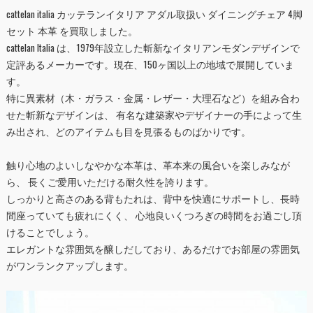
cattelan italia カッテランイタリア アダル取扱い ダイニングチェア 4脚
セット 本革 を買取しました。
cattelan Italia は、1979年設立した斬新なイタリアンモダンデザインで
定評あるメーカーです。現在、150ヶ国以上の地域で展開していま
す。
特に異素材（木・ガラス・金属・レザー・大理石など）を組み合わ
せた斬新なデザインは、 有名な建築家やデザイナーの手によって生
み出され、どのアイテムも目を見張るものばかりです。
触り心地のよいしなやかな本革は、革本来の風合いを楽しみなが
ら、 長くご愛用いただける耐久性を誇ります。
しっかりと高さのある背もたれは、背中を快適にサポートし、長時
間座っていても疲れにくく、 心地良いくつろぎの時間をお過ごし頂
けることでしょう。
エレガントな雰囲気を醸しだしており、あるだけでお部屋の雰囲気
がワンランクアップします。