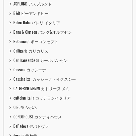
ASPLUND アスプルンド
B&B ビーアンドビー
Baleri Italia バレリ イタリア
Bang & Olufsen バング&オルフセン
BoConcept ボーコンセプト
Calligaris カリガリス
Carl hansen&son カールハンセン
Cassina カッシーナ
Cassina ixc. カッシーナ・イクスシー
CATHERINE MEMMI カトリーヌ メミ
cattelan italia カッテランイタリア
CIBONE シボネ
CONDEHOUSE カンディハウス
DePadova デパドヴァ
desede デセデ