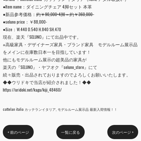
●Item name：ダイニングチェア 4脚セット 本革
●新品参考価格：
約￥90,000×4脚＝約￥360,000-
●seluno price：￥88,000-
●Size：W.440 D.540 H.840 SH.470
現在、楽天『
SELUNO
』にて出品中です。
※高級家具・デザイナーズ家具・ブランド家具 モデルルーム展示品
をメインに在庫数日本一を目指しています！
他にもモデルルーム展示の超美品の家具が
楽天の『
SELUNO
』・ヤフオク『
seluno_store
』にて
続々販売・出品されておりますのでよろしくお願いいたします。
◆◆ウリドキで当店が紹介されました！◆◆
https://uridoki.net/kagu/kiji_48460/
cattelan italia カッテランイタリア
モデルルーム展示品 最新入荷情報！！
< 前のページ
一覧に戻る
次のページ >