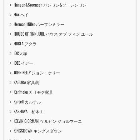
Hansen&Sorensen ハンセン&ソーレンセン
HAY ヘイ
Herman Miller ハーマンミラー
HOUSE OF FINN JUHL ハウス オブ フィン ユール
HUKLA フクラ
IDC大塚
IDEE イデー
JOHN KELLY ジョン・ケリー
KAGURA 家具蔵
Karimoku カリモク家具
Kartell カルテル
KASHIWA 柏木工
KELVIN GIORMANI ケルビン ジョルマーニ
KINGSDOWN キングスダウン