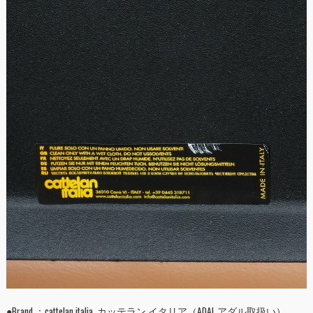
●Brand ：cattelan italia カッテラン イタリア（ADAL アダル取扱い）