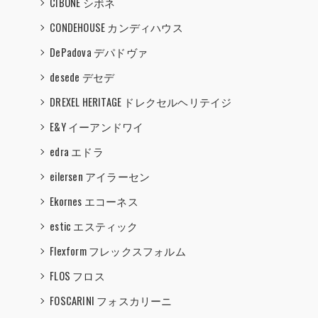
CIBONE シボネ
CONDEHOUSE カンディハウス
DePadova デパドヴァ
desede デセデ
DREXEL HERITAGE ドレクセルヘリテイジ
E&Y イーアンドワイ
edra エドラ
eilersen アイラーセン
Ekornes エコーネス
estic エスティック
Flexform フレックスフォルム
FLOS フロス
FOSCARINI フォスカリーニ