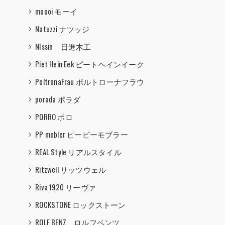
moooi モーイ
Natuzzi ナツッジ
NIssin 日進木工
Piet Hein Eek ピートヘインイーク
PoltronaFrau ポルトローナフラウ
porada ポラダ
PORRO ポロ
PP mobler ピーピーモブラー
REAL Style リアルスタイル
Ritzwell リッツウェル
Riva 1920 リーヴァ
ROCKSTONE ロックストーン
ROLF BENZ ロルフベンツ