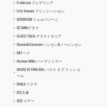
Fredericia フレデリシア
Fritz Hansen フリッツ ハンセン
GERVASONI ジェルバゾーニ
GETAMAゲタマ
GLASS ITALIA グラスイタリア
Hansen&Sorensen ハンセン&ソーレンセン
HAY ヘイ
Herman Miller ハーマンミラー
HOUSE OF FINN JUHL ハウス オブ フィン ユ
ール
HUKLA フクラ
IDC大塚
IDEE イデー