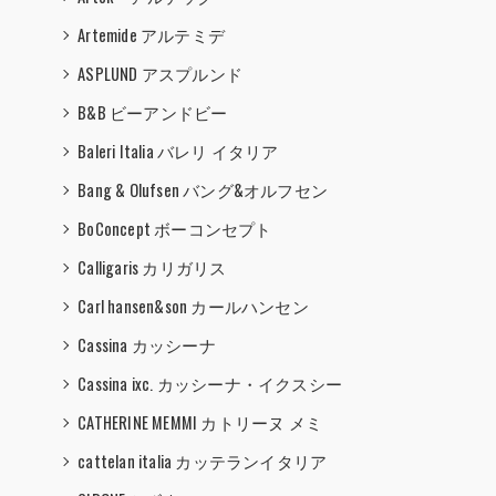
Artemide アルテミデ
ASPLUND アスプルンド
B&B ビーアンドビー
Baleri Italia バレリ イタリア
Bang & Olufsen バング&オルフセン
BoConcept ボーコンセプト
Calligaris カリガリス
Carl hansen&son カールハンセン
Cassina カッシーナ
Cassina ixc. カッシーナ・イクスシー
CATHERINE MEMMI カトリーヌ メミ
cattelan italia カッテランイタリア