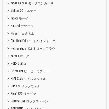
moda en casa モーダエンカーサ
Molteni&C モルテー二
moooi モーイ
Natuzzi ナツッジ
NIssin 日進木工
Piet Hein Eek ピートヘインイーク
PoltronaFrau ポルトローナフラウ
porada ポラダ
PORRO ポロ
PP mobler ピーピーモブラー
REAL Style リアルスタイル
Ritzwell リッツウェル
Riva 1920 リーヴァ
ROCKSTONE ロックストーン
ROLF BENZ ロルフベンツ