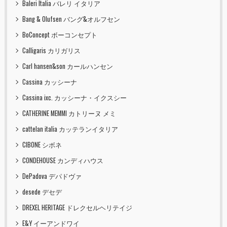
Baleri Italia バレリ イタリア
Bang & Olufsen バング&オルフセン
BoConcept ボーコンセプト
Calligaris カリガリス
Carl hansen&son カールハンセン
Cassina カッシーナ
Cassina ixc. カッシーナ・イクスシー
CATHERINE MEMMI カトリーヌ メミ
cattelan italia カッテランイタリア
CIBONE シボネ
CONDEHOUSE カンディハウス
DePadova デパドヴァ
desede デセデ
DREXEL HERITAGE ドレクセルヘリテイジ
E&Y イーアンドワイ