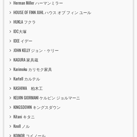
Herman Miller ハーマンミラー
HOUSE OF FINN JUHL ハウス オブ フィン ユール
HUKLA フクラ
IDC大塚
IDEE イデー
JOHN KELLY ジョン・ケリー
KAGURA 家具蔵
Karimoku カリモク家具
Kartell カルテル
KASHIWA 柏木工
KELVIN GIORMANI ケルビン ジョルマーニ
KINGSDOWN キングスダウン
Kitani キタニ
Knoll ノル
KOINOR コイノール