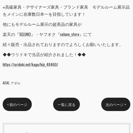
※高級家具・デザイナーズ家具・ブランド家具 モデルルーム展示品
をメインに在庫数日本一を目指しています！
他にもモデルルーム展示の超美品の家具が
楽天の『
SELUNO
』・ヤフオク『
seluno_store
』にて
続々販売・出品されておりますのでよろしくお願いいたします。
◆◆ウリドキで当店が紹介されました！◆◆
https://uridoki.net/kagu/kiji_48460/
ADAL アダル
< 前のページ
一覧に戻る
次のページ >