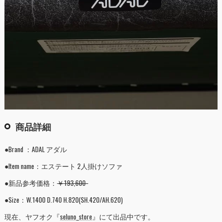
商品詳細
●Brand ：ADAL アダル
●Item name：エステート 2人掛けソファ
●新品参考価格：
￥193,600-
●Size：W.1400 D.740 H.820(SH.420/AH.620)
現在、ヤフオク『
seluno_store
』にて出品中です。