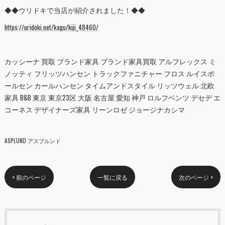
◆◆ウリドキで当店が紹介されました！◆◆
https://uridoki.net/kagu/kiji_48460/
カッシーナ 買取 ブランド家具 ブランド家具買取 アルフレックス ミ
ノッティ フリッツハンセン トラックファニチャー フロス ルイスポ
ールセン カールハンセン タイムアンドスタイル リッツウェル 北欧
家具 B&B 東京 東京23区 大阪 名古屋 愛知 神戸 ロルフベンツ デセデ エ
コーネス デザイナーズ家具 リーンロゼ ジョージナカシマ
ASPLUND アスプルンド
< 前のページ
一覧に戻る
次のページ >