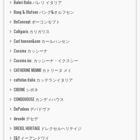
Baleri Italia バレリ イタリア
Bang & Olufsen バング&オルフセン
BoConcept ボーコンセプト
Calligaris カリガリス
Carl hansen&son カールハンセン
Cassina カッシーナ
Cassina ixc. カッシーナ・イクスシー
CATHERINE MEMMI カトリーヌ メミ
cattelan italia カッテランイタリア
CIBONE シボネ
CONDEHOUSE カンディハウス
DePadova デパドヴァ
desede デセデ
DREXEL HERITAGE ドレクセルヘリテイジ
E&Y イーアンドワイ