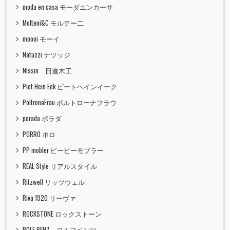
moda en casa モーダエンカーサ
Molteni&C モルテー二
moooi モーイ
Natuzzi ナツッジ
NIssin 日進木工
Piet Hein Eek ピートヘインイーク
PoltronaFrau ポルトローナフラウ
porada ポラダ
PORRO ポロ
PP mobler ピーピーモブラー
REAL Style リアルスタイル
Ritzwell リッツウェル
Riva 1920 リーヴァ
ROCKSTONE ロックストーン
ROLF BENZ ロルフベンツ