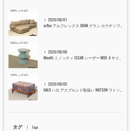
2026/08/07
arflex アルフレックス GRAN グラン カウチソファ 本革 入荷しました！！
2026/08/06
Minotti ミノッティ CESAR シーザー MOD. A サイドテーブル スツール セラドン 入荷しました！！
2026/08/05
HALO ハロ アスプルンド取扱い WATSON ワトソン ミディアム トランク & スタンド セット ユニオンジャック 入荷しました！！
タグ
Tags