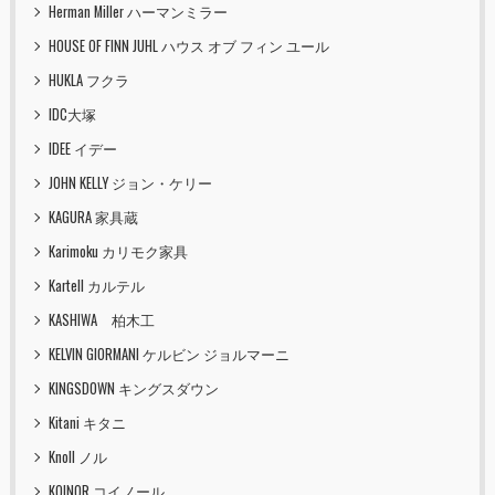
Herman Miller ハーマンミラー
HOUSE OF FINN JUHL ハウス オブ フィン ユール
HUKLA フクラ
IDC大塚
IDEE イデー
JOHN KELLY ジョン・ケリー
KAGURA 家具蔵
Karimoku カリモク家具
Kartell カルテル
KASHIWA 柏木工
KELVIN GIORMANI ケルビン ジョルマーニ
KINGSDOWN キングスダウン
Kitani キタニ
Knoll ノル
KOINOR コイノール