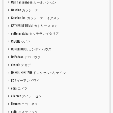
Carl hansen&son カールハンセン
Cassina カッシーナ
Cassina ixc. カッシーナ・イクスシー
CATHERINE MEMMI カトリーヌ メミ
cattelan italia カッテランイタリア
CIBONE シボネ
CONDEHOUSE カンディハウス
DePadova デパドヴァ
desede デセデ
DREXEL HERITAGE ドレクセルヘリテイジ
E&Y イーアンドワイ
edra エドラ
eilersen アイラーセン
Ekornes エコーネス
estic エスティック