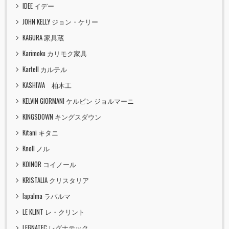
IDEE イデー
JOHN KELLY ジョン・ケリー
KAGURA 家具蔵
Karimoku カリモク家具
Kartell カルテル
KASHIWA 柏木工
KELVIN GIORMANI ケルビン ジョルマーニ
KINGSDOWN キングスダウン
Kitani キタニ
Knoll ノル
KOINOR コイノール
KRISTALIA クリスタリア
lapalma ラパルマ
LE KLINT レ・クリント
LEGNATEC レグナテック