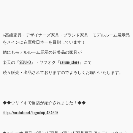
※高級家具・デザイナーズ家具・ブランド家具 モデルルーム展示品
をメインに在庫数日本一を目指しています！
他にもモデルルーム展示の超美品の家具が
楽天の『
SELUNO
』・ヤフオク『
seluno_store
』にて
続々販売・出品されておりますのでよろしくお願いいたします。
◆◆ウリドキで当店が紹介されました！◆◆
https://uridoki.net/kagu/kiji_48460/
カッシーナ 買取 ブランド家具 ブランド家具買取 アルフレックス ミ