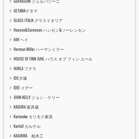
GERVASONI ジェルバゾーニ
GETAMAゲタマ
GLASS ITALIA グラスイタリア
Hansen&Sorensen ハンセン&ソーレンセン
HAY ヘイ
Herman Miller ハーマンミラー
HOUSE OF FINN JUHL ハウス オブ フィン ユール
HUKLA フクラ
IDC大塚
IDEE イデー
JOHN KELLY ジョン・ケリー
KAGURA 家具蔵
Karimoku カリモク家具
Kartell カルテル
KASHIWA 柏木工