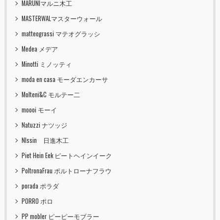
MARUNIマルニ木工
MASTERWALマスターウォール
matteograssi マテオグラッシ
Medea メデア
Minotti ミノッティ
moda en casa モーダエンカーサ
Molteni&C モルテー二
moooi モーイ
Natuzzi ナツッジ
NIssin 日進木工
Piet Hein Eek ピートヘインイーク
PoltronaFrau ポルトローナフラウ
porada ポラダ
PORRO ポロ
PP mobler ピーピーモブラー