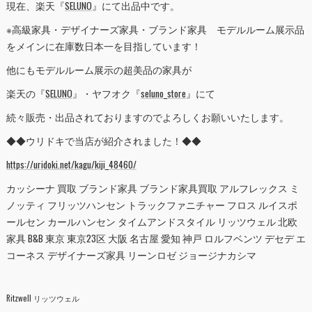
現在、楽天『
SELUNO
』にて出品中です。
※高級家具・デザイナーズ家具・ブランド家具 モデルルーム展示品
をメインに在庫数日本一を目指しています！
他にもモデルルーム展示の超美品の家具が
楽天の『
SELUNO
』・ヤフオク『
seluno_store
』にて
続々販売・出品されておりますのでよろしくお願いいたします。
◆◆ウリドキで当店が紹介されました！◆◆
https://uridoki.net/kagu/kiji_48460/
カッシーナ 買取 ブランド家具 ブランド家具買取 アルフレックス ミ
ノッティ フリッツハンセン トラックファニチャー フロス ルイスポ
ールセン カールハンセン タイムアンドスタイル リッツウェル 北欧
家具 B&B 東京 東京23区 大阪 名古屋 愛知 神戸 ロルフベンツ デセデ エ
コーネス デザイナーズ家具 リーンロゼ ジョージナカシマ
Ritzwell リッツウェル