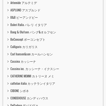
Artemide アルテミデ
ASPLUND アスプルンド
B&B ビーアンドビー
Baleri Italia バレリ イタリア
Bang & Olufsen バング&オルフセン
BoConcept ボーコンセプト
Calligaris カリガリス
Carl hansen&son カールハンセン
Cassina カッシーナ
Cassina ixc. カッシーナ・イクスシー
CATHERINE MEMMI カトリーヌ メミ
cattelan italia カッテランイタリア
CIBONE シボネ
CONDEHOUSE カンディハウス
DePadova デパドヴァ