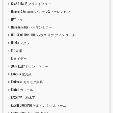
GLASS ITALIA グラスイタリア
Hansen&Sorensen ハンセン&ソーレンセン
HAY ヘイ
Herman Miller ハーマンミラー
HOUSE OF FINN JUHL ハウス オブ フィン ユール
HUKLA フクラ
IDC大塚
IDEE イデー
JOHN KELLY ジョン・ケリー
KAGURA 家具蔵
Karimoku カリモク家具
Kartell カルテル
KASHIWA 柏木工
KELVIN GIORMANI ケルビン ジョルマーニ