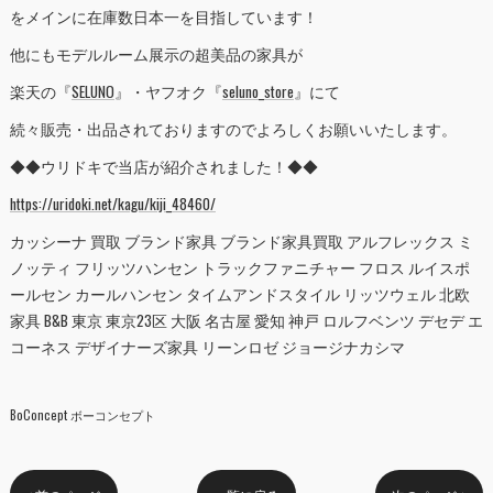
をメインに在庫数日本一を目指しています！
他にもモデルルーム展示の超美品の家具が
楽天の『
SELUNO
』・ヤフオク『
seluno_store
』にて
続々販売・出品されておりますのでよろしくお願いいたします。
◆◆ウリドキで当店が紹介されました！◆◆
https://uridoki.net/kagu/kiji_48460/
カッシーナ 買取 ブランド家具 ブランド家具買取 アルフレックス ミ
ノッティ フリッツハンセン トラックファニチャー フロス ルイスポ
ールセン カールハンセン タイムアンドスタイル リッツウェル 北欧
家具 B&B 東京 東京23区 大阪 名古屋 愛知 神戸 ロルフベンツ デセデ エ
コーネス デザイナーズ家具 リーンロゼ ジョージナカシマ
BoConcept ボーコンセプト