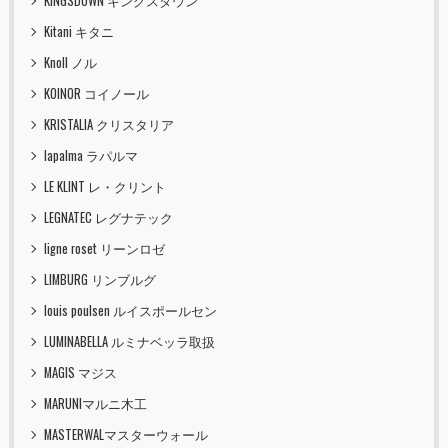
KINGSDOWN キングスダウン
Kitani キタニ
Knoll ノル
KOINOR コイノール
KRISTALIA クリスタリア
lapalma ラパルマ
LE KLINT レ・クリント
LEGNATEC レグナテック
ligne roset リーンロゼ
LIMBURG リンブルグ
louis poulsen ルイスポールセン
LUMINABELLA ルミナベッラ取扱
MAGIS マジス
MARUNIマルニ木工
MASTERWALマスターウォール