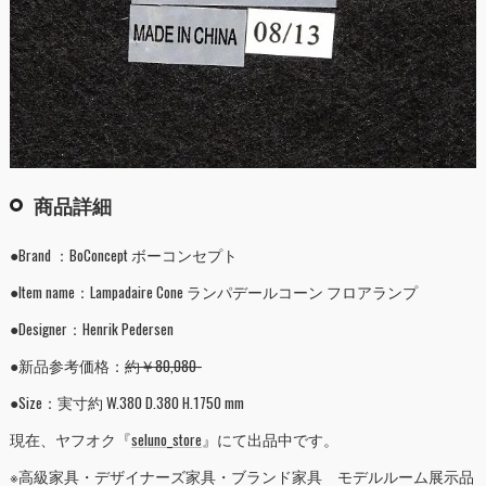
商品詳細
●Brand ：BoConcept ボーコンセプト
●Item name：Lampadaire Cone ランパデールコーン フロアランプ
●Designer：Henrik Pedersen
●新品参考価格：
約￥80,080-
●Size：実寸約 W.380 D.380 H.1750 mm
現在、ヤフオク『
seluno_store
』にて出品中です。
※高級家具・デザイナーズ家具・ブランド家具 モデルルーム展示品