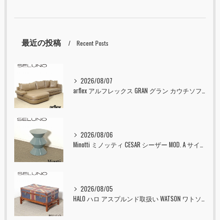
最近の投稿
Recent Posts
2026/08/07
arflex アルフレックス GRAN グラン カウチソファ 本革 入荷しました！！
2026/08/06
Minotti ミノッティ CESAR シーザー MOD. A サイドテーブル スツール セラドン 入荷しました！！
2026/08/05
HALO ハロ アスプルンド取扱い WATSON ワトソン ミディアム トランク & スタンド セット ユニオンジャック 入荷しました！！