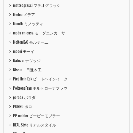
matteograssi マテオグラッシ
Medea メデア
Minotti ミノッティ
moda en casa モーダエンカーサ
Molteni&C モルテー二
moooi モーイ
Natuzzi ナツッジ
NIssin 日進木工
Piet Hein Eek ピートヘインイーク
PoltronaFrau ポルトローナフラウ
porada ポラダ
PORRO ポロ
PP mobler ピーピーモブラー
REAL Style リアルスタイル