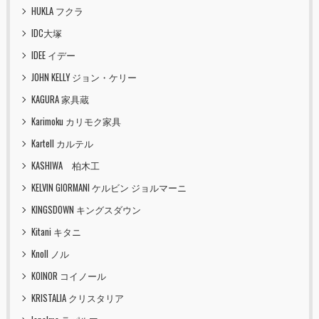
HUKLA フクラ
IDC大塚
IDEE イデー
JOHN KELLY ジョン・ケリー
KAGURA 家具蔵
Karimoku カリモク家具
Kartell カルテル
KASHIWA 柏木工
KELVIN GIORMANI ケルビン ジョルマーニ
KINGSDOWN キングスダウン
Kitani キタニ
Knoll ノル
KOINOR コイノール
KRISTALIA クリスタリア