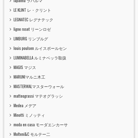
lapalma ラパルマ
LE KLINT レ・クリント
LEGNATEC レグナテック
ligne roset リーンロゼ
LIMBURG リンブルグ
louis poulsen ルイスポールセン
LUMINABELLA ルミナベッラ取扱
MAGIS マジス
MARUNIマルニ木工
MASTERWALマスターウォール
matteograssi マテオグラッシ
Medea メデア
Minotti ミノッティ
moda en casa モーダエンカーサ
Molteni&C モルテー二