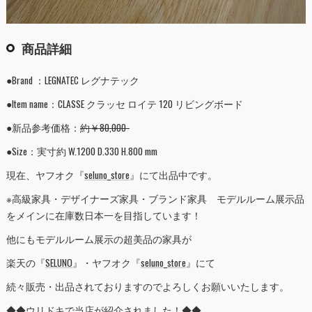
商品詳細
●Brand ：LEGNATEC レグナテック
●Item name：CLASSE クラッセ ロイテ 120 リビングボード
●新品参考価格：
約￥80,000-
●Size：実寸約 W.1200 D.330 H.800 mm
現在、ヤフオク『
seluno_store
』にて出品中です。
※高級家具・デザイナーズ家具・ブランド家具 モデルルーム展示品
をメインに在庫数日本一を目指しています！
他にもモデルルーム展示の超美品の家具が
楽天の『
SELUNO
』・ヤフオク『
seluno_store
』にて
続々販売・出品されておりますのでよろしくお願いいたします。
◆◆ウリドキで当店が紹介されました！◆◆