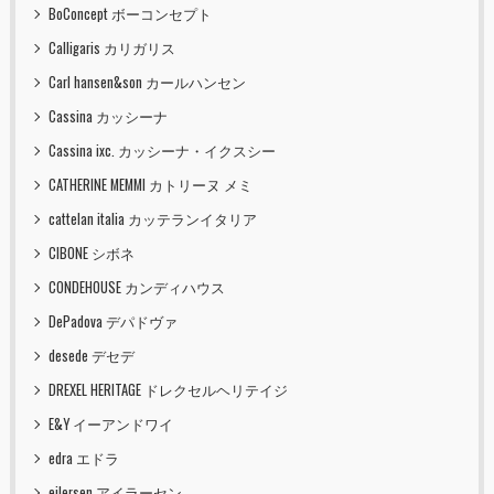
BoConcept ボーコンセプト
Calligaris カリガリス
Carl hansen&son カールハンセン
Cassina カッシーナ
Cassina ixc. カッシーナ・イクスシー
CATHERINE MEMMI カトリーヌ メミ
cattelan italia カッテランイタリア
CIBONE シボネ
CONDEHOUSE カンディハウス
DePadova デパドヴァ
desede デセデ
DREXEL HERITAGE ドレクセルヘリテイジ
E&Y イーアンドワイ
edra エドラ
eilersen アイラーセン