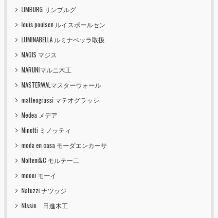
LIMBURG リンブルグ
louis poulsen ルイスポールセン
LUMINABELLA ルミナベッラ取扱
MAGIS マジス
MARUNIマルニ木工
MASTERWALマスターウォール
matteograssi マテオグラッシ
Medea メデア
Minotti ミノッティ
moda en casa モーダエンカーサ
Molteni&C モルテー二
moooi モーイ
Natuzzi ナツッジ
NIssin 日進木工