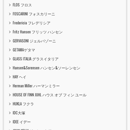
FLOS フロス
FOSCARINI フォスカリーニ
Fredericia フレデリシア
Fritz Hansen フリッツ ハンセン
GERVASONI ジェルバゾーニ
GETAMAゲタマ
GLASS ITALIA グラスイタリア
Hansen&Sorensen ハンセン&ソーレンセン
HAY ヘイ
Herman Miller ハーマンミラー
HOUSE OF FINN JUHL ハウス オブ フィン ユール
HUKLA フクラ
IDC大塚
IDEE イデー