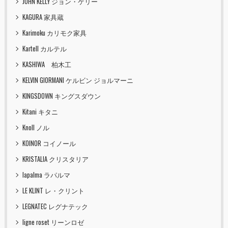
JOHN KELLY ジョン・ケリー
KAGURA 家具蔵
Karimoku カリモク家具
Kartell カルテル
KASHIWA 柏木工
KELVIN GIORMANI ケルビン ジョルマーニ
KINGSDOWN キングスダウン
Kitani キタニ
Knoll ノル
KOINOR コイノール
KRISTALIA クリスタリア
lapalma ラパルマ
LE KLINT レ・クリント
LEGNATEC レグナテック
ligne roset リーンロゼ