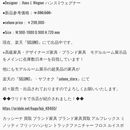
●Designer：Hans J. Wegner ハンス J.ウェグナー
●新品参考価格：
￥390,500-
●seluno price：￥298,000-
●Size：W.900-1880 D.900 H.720 mm
現在、楽天『
SELUNO
』にて出品中です。
※高級家具・デザイナーズ家具・ブランド家具 モデルルーム展示品
をメインに在庫数日本一を目指しています！
他にもモデルルーム展示の超美品の家具が
楽天の『
SELUNO
』・ヤフオク『
seluno_store
』にて
続々販売・出品されておりますのでよろしくお願いいたします。
◆◆ウリドキで当店が紹介されました！◆◆
https://uridoki.net/kagu/kiji_48460/
カッシーナ 買取 ブランド家具 ブランド家具買取 アルフレックス ミ
ノッティ フリッツハンセン トラックファニチャー フロス ルイスポ