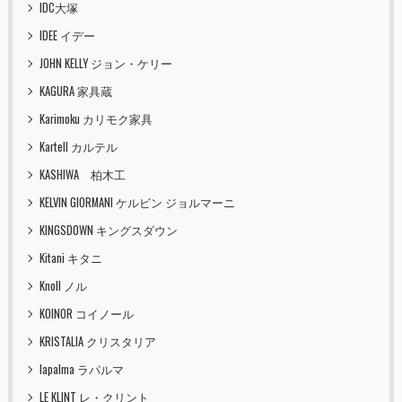
IDC大塚
IDEE イデー
JOHN KELLY ジョン・ケリー
KAGURA 家具蔵
Karimoku カリモク家具
Kartell カルテル
KASHIWA 柏木工
KELVIN GIORMANI ケルビン ジョルマーニ
KINGSDOWN キングスダウン
Kitani キタニ
Knoll ノル
KOINOR コイノール
KRISTALIA クリスタリア
lapalma ラパルマ
LE KLINT レ・クリント