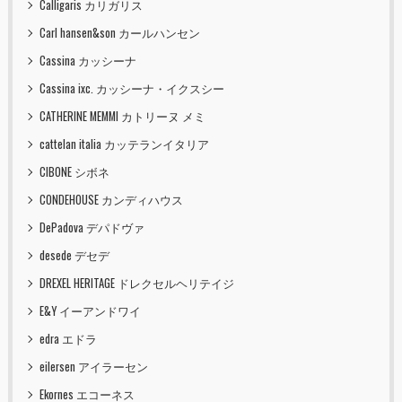
Calligaris カリガリス
Carl hansen&son カールハンセン
Cassina カッシーナ
Cassina ixc. カッシーナ・イクスシー
CATHERINE MEMMI カトリーヌ メミ
cattelan italia カッテランイタリア
CIBONE シボネ
CONDEHOUSE カンディハウス
DePadova デパドヴァ
desede デセデ
DREXEL HERITAGE ドレクセルヘリテイジ
E&Y イーアンドワイ
edra エドラ
eilersen アイラーセン
Ekornes エコーネス