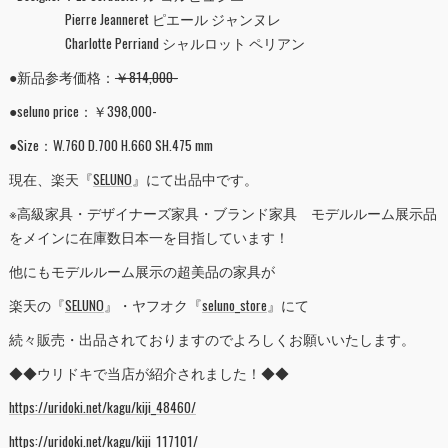
Pierre Jeanneret ピエール ジャンヌレ
Charlotte Perriand シャルロット ペリアン
●新品参考価格：
￥814,000-
●seluno price：￥398,000-
●Size：W.760 D.700 H.660 SH.475 mm
現在、楽天『
SELUNO
』にて出品中です。
※高級家具・デザイナーズ家具・ブランド家具 モデルルーム展示品
をメインに在庫数日本一を目指しています！
他にもモデルルーム展示の超美品の家具が
楽天の『
SELUNO
』・ヤフオク『
seluno_store
』にて
続々販売・出品されておりますのでよろしくお願いいたします。
◆◆ウリドキで当店が紹介されました！◆◆
https://uridoki.net/kagu/kiji_48460/
https://uridoki.net/kagu/kiji_117101/