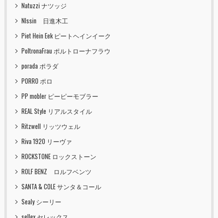
Natuzzi ナツッジ
NIssin 日進木工
Piet Hein Eek ピートヘインイーク
PoltronaFrau ポルトローナフラウ
porada ポラダ
PORRO ポロ
PP mobler ピーピーモブラー
REAL Style リアルスタイル
Ritzwell リッツウェル
Riva 1920 リーヴァ
ROCKSTONE ロックストーン
ROLF BENZ ロルフベンツ
SANTA & COLE サンタ＆コール
Sealy シーリー
sellex セレックス