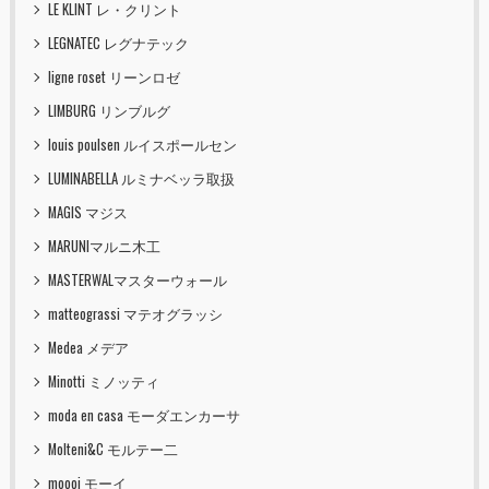
LE KLINT レ・クリント
LEGNATEC レグナテック
ligne roset リーンロゼ
LIMBURG リンブルグ
louis poulsen ルイスポールセン
LUMINABELLA ルミナベッラ取扱
MAGIS マジス
MARUNIマルニ木工
MASTERWALマスターウォール
matteograssi マテオグラッシ
Medea メデア
Minotti ミノッティ
moda en casa モーダエンカーサ
Molteni&C モルテー二
moooi モーイ