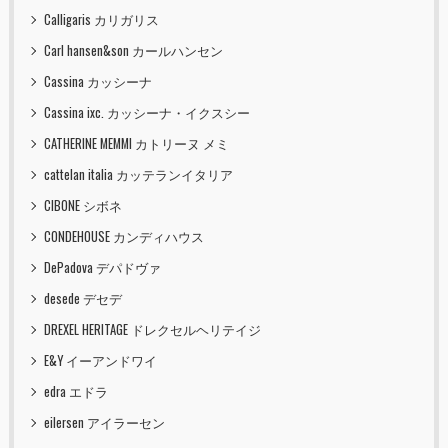
Calligaris カリガリス
Carl hansen&son カールハンセン
Cassina カッシーナ
Cassina ixc. カッシーナ・イクスシー
CATHERINE MEMMI カトリーヌ メミ
cattelan italia カッテランイタリア
CIBONE シボネ
CONDEHOUSE カンディハウス
DePadova デパドヴァ
desede デセデ
DREXEL HERITAGE ドレクセルヘリテイジ
E&Y イーアンドワイ
edra エドラ
eilersen アイラーセン