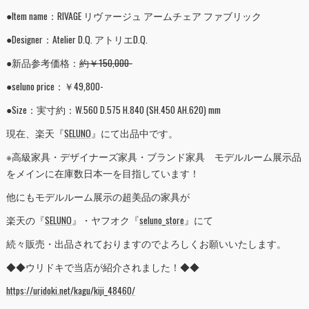
●Item name：RIVAGE リヴァージュ アームチェア ファブリック
●Designer：Atelier D.Q. アトリエD.Q.
●新品参考価格：
約￥150,000-
●seluno price：￥49,800-
●Size：実寸約：W.560 D.575 H.840 (SH.450 AH.620) mm
現在、楽天『
SELUNO
』にて出品中です。
※高級家具・デザイナーズ家具・ブランド家具 モデルルーム展示品
をメインに在庫数日本一を目指しています！
他にもモデルルーム展示の超美品の家具が
楽天の『
SELUNO
』・ヤフオク『
seluno_store
』にて
続々販売・出品されておりますのでよろしくお願いいたします。
◆◆ウリドキで当店が紹介されました！◆◆
https://uridoki.net/kagu/kiji_48460/