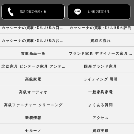
電話で査定依頼する
LINEで査定する
ホーム
コンセプト
カッシーナの買取･SELUNOの口コミ情報
カッシーナの買取･SELUNOの評判
カッシーナの買取･SELUNOのお客様の声
買取の流れ
買取商品一覧
ブランド家具 デザイナーズ家具 高級オフィス家具
北欧家具 ビンテージ家具 アンティーク家具
国産ブランド家具
高級家電
ライティング 照明
高級オーディオ
一般家具家電
高級ファニチャー クリーニング
よくある質問
新着情報
アクセス
セルーノ
買取実績