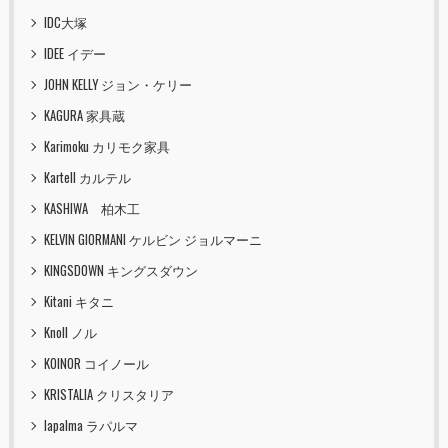
IDC大塚
IDEE イデー
JOHN KELLY ジョン・ケリー
KAGURA 家具蔵
Karimoku カリモク家具
Kartell カルテル
KASHIWA 柏木工
KELVIN GIORMANI ケルビン ジョルマーニ
KINGSDOWN キングスダウン
Kitani キタニ
Knoll ノル
KOINOR コイノール
KRISTALIA クリスタリア
lapalma ラパルマ