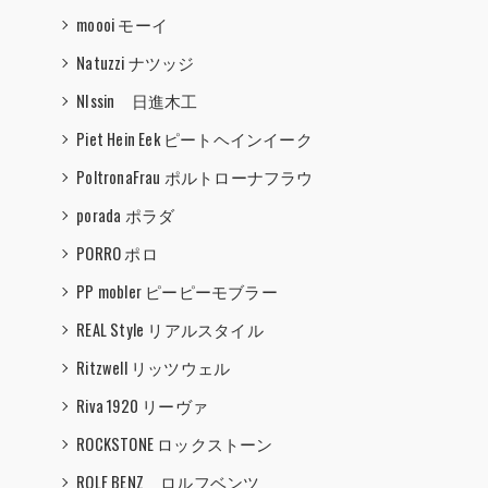
moooi モーイ
Natuzzi ナツッジ
NIssin 日進木工
Piet Hein Eek ピートヘインイーク
PoltronaFrau ポルトローナフラウ
porada ポラダ
PORRO ポロ
PP mobler ピーピーモブラー
REAL Style リアルスタイル
Ritzwell リッツウェル
Riva 1920 リーヴァ
ROCKSTONE ロックストーン
ROLF BENZ ロルフベンツ