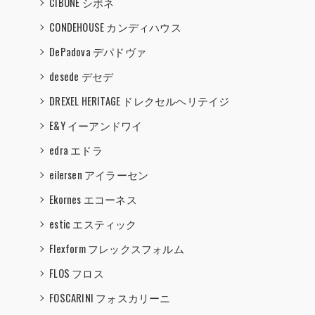
CIBONE シボネ
CONDEHOUSE カンディハウス
DePadova デパドヴァ
desede デセデ
DREXEL HERITAGE ドレクセルヘリテイジ
E&Y イーアンドワイ
edra エドラ
eilersen アイラーセン
Ekornes エコーネス
estic エスティック
Flexform フレックスフォルム
FLOS フロス
FOSCARINI フォスカリーニ