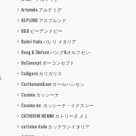
Artemide アルテミデ
ASPLUND アスプルンド
B&B ビーアンドビー
Baleri Italia バレリ イタリア
Bang & Olufsen バング&オルフセン
BoConcept ボーコンセプト
Calligaris カリガリス
の
Carl hansen&son カールハンセン
Cassina カッシーナ
Cassina ixc. カッシーナ・イクスシー
CATHERINE MEMMI カトリーヌ メミ
cattelan italia カッテランイタリア