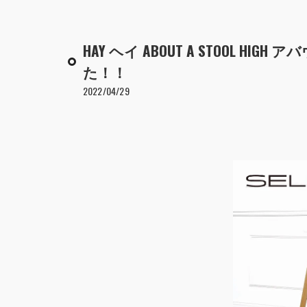
HAY ヘイ ABOUT A STOOL HI
た！！
2022/04/29