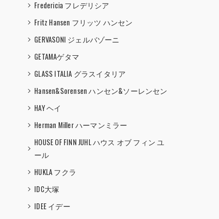
Fredericia フレデリシア
Fritz Hansen フリッツ ハンセン
GERVASONI ジェルバゾーニ
GETAMAゲタマ
GLASS ITALIA グラスイタリア
Hansen&Sorensen ハンセン&ソーレンセン
HAY ヘイ
Herman Miller ハーマンミラー
HOUSE OF FINN JUHL ハウス オブ フィン ユ
ール
HUKLA フクラ
IDC大塚
IDEE イデー