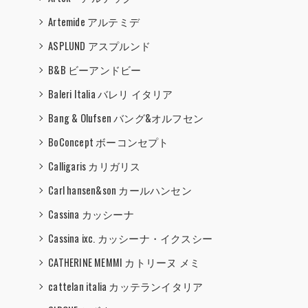
Artemide アルテミデ
ASPLUND アスプルンド
B&B ビーアンドビー
Baleri Italia バレリ イタリア
Bang & Olufsen バング&オルフセン
BoConcept ボーコンセプト
Calligaris カリガリス
Carl hansen&son カールハンセン
Cassina カッシーナ
Cassina ixc. カッシーナ・イクスシー
CATHERINE MEMMI カトリーヌ メミ
cattelan italia カッテランイタリア