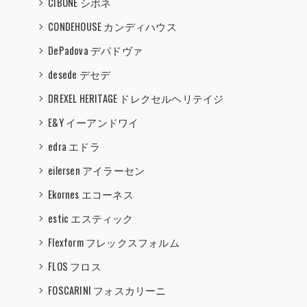
CIBONE シボネ
CONDEHOUSE カンディハウス
DePadova デパドヴァ
desede デセデ
DREXEL HERITAGE ドレクセルヘリテイジ
E&Y イーアンドワイ
edra エドラ
eilersen アイラーセン
Ekornes エコーネス
estic エスティック
Flexform フレックスフォルム
FLOS フロス
FOSCARINI フォスカリーニ