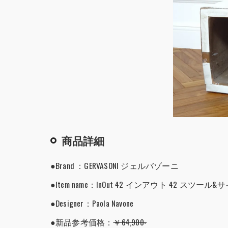
商品詳細
●Brand ：GERVASONI ジェルバゾーニ
●Item name：InOut 42 インアウト 42 ス
●Designer：Paola Navone
●新品参考価格：
￥64,900-