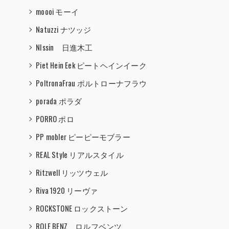
moooi モーイ
Natuzzi ナツッジ
NIssin 日進木工
Piet Hein Eek ピートヘインイーク
PoltronaFrau ポルトローナフラウ
porada ポラダ
PORRO ポロ
PP mobler ピーピーモブラー
REAL Style リアルスタイル
Ritzwell リッツウェル
Riva 1920 リーヴァ
ROCKSTONE ロックストーン
ROLF BENZ ロルフベンツ