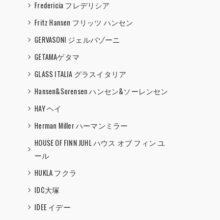
Fredericia フレデリシア
Fritz Hansen フリッツ ハンセン
GERVASONI ジェルバゾーニ
GETAMAゲタマ
GLASS ITALIA グラスイタリア
Hansen&Sorensen ハンセン&ソーレンセン
HAY ヘイ
Herman Miller ハーマンミラー
HOUSE OF FINN JUHL ハウス オブ フィン ユ
ール
HUKLA フクラ
IDC大塚
IDEE イデー