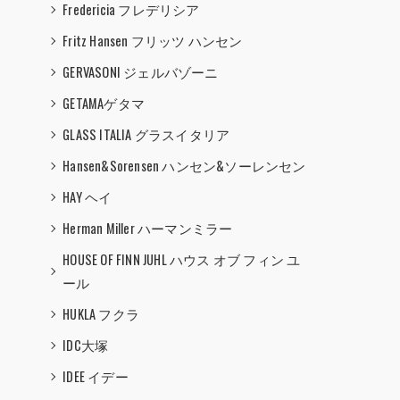
Fredericia フレデリシア
Fritz Hansen フリッツ ハンセン
GERVASONI ジェルバゾーニ
GETAMAゲタマ
GLASS ITALIA グラスイタリア
Hansen&Sorensen ハンセン&ソーレンセン
HAY ヘイ
Herman Miller ハーマンミラー
HOUSE OF FINN JUHL ハウス オブ フィン ユ
ール
HUKLA フクラ
IDC大塚
IDEE イデー