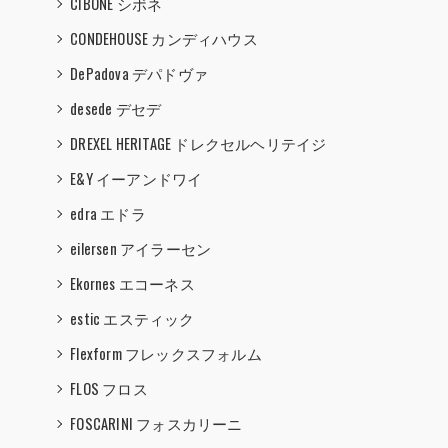
CIBONE シボネ
CONDEHOUSE カンディハウス
DePadova デパドヴァ
desede デセデ
DREXEL HERITAGE ドレクセルヘリテイジ
E&Y イーアンドワイ
edra エドラ
eilersen アイラーセン
Ekornes エコーネス
estic エスティック
Flexform フレックスフォルム
FLOS フロス
FOSCARINI フォスカリーニ