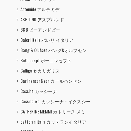
Artemide アルテミデ
ASPLUND アスプルンド
B&B ビーアンドビー
Baleri Italia バレリ イタリア
Bang & Olufsen バング&オルフセン
BoConcept ボーコンセプト
Calligaris カリガリス
Carl hansen&son カールハンセン
Cassina カッシーナ
Cassina ixc. カッシーナ・イクスシー
CATHERINE MEMMI カトリーヌ メミ
cattelan italia カッテランイタリア