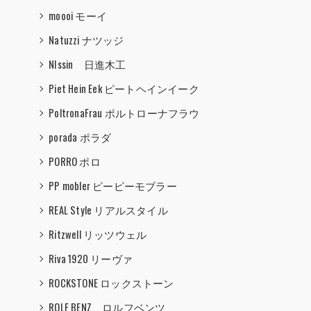
moooi モーイ
Natuzzi ナツッジ
NIssin 日進木工
Piet Hein Eek ピートヘインイーク
PoltronaFrau ポルトローナフラウ
porada ポラダ
PORRO ポロ
PP mobler ピーピーモブラー
REAL Style リアルスタイル
Ritzwell リッツウェル
Riva 1920 リーヴァ
ROCKSTONE ロックストーン
ROLF BENZ ロルフベンツ