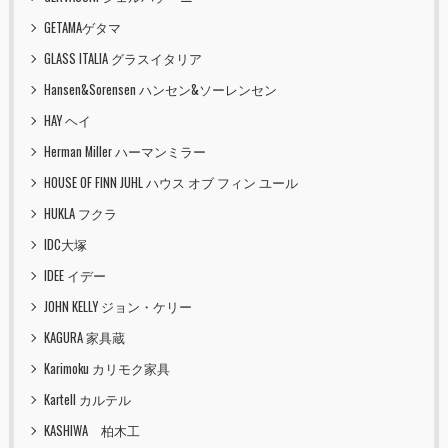
GETAMAゲタマ
GLASS ITALIA グラスイタリア
Hansen&Sorensen ハンセン&ソーレンセン
HAY ヘイ
Herman Miller ハーマンミラー
HOUSE OF FINN JUHL ハウス オブ フィン ユール
HUKLA フクラ
IDC大塚
IDEE イデー
JOHN KELLY ジョン・ケリー
KAGURA 家具蔵
Karimoku カリモク家具
Kartell カルテル
KASHIWA 柏木工