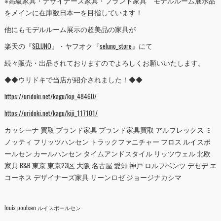
※高級家具・デザイナーズ家具・ブランド家具 モデルルーム展示品
をメインに在庫数日本一を目指しています！
他にもモデルルーム展示の超美品の家具が
楽天の『
SELUNO
』・ヤフオク『
seluno_store
』にて
続々販売・出品されておりますのでよろしくお願いいたします。
◆◆ウリドキで当店が紹介されました！◆◆
https://uridoki.net/kagu/kiji_48460/
https://uridoki.net/kagu/kiji_117101/
カッシーナ 買取 ブランド家具 ブランド家具買取 アルフレックス ミ
ノッティ フリッツハンセン トラックファニチャー フロス ルイスポ
ールセン カールハンセン タイムアンドスタイル リッツウェル 北欧
家具 B&B 東京 東京23区 大阪 名古屋 愛知 神戸 ロルフベンツ デセデ エ
コーネス デザイナーズ家具 リーンロゼ ジョージナカシマ
louis poulsen ルイスポールセン