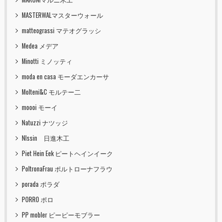
MASTERWALマスターウォール
matteograssi マテオグラッシ
Medea メデア
Minotti ミノッティ
moda en casa モーダエンカーサ
Molteni&C モルテー二
moooi モーイ
Natuzzi ナツッジ
NIssin 日進木工
Piet Hein Eek ピートヘインイーク
PoltronaFrau ポルトローナフラウ
porada ポラダ
PORRO ポロ
PP mobler ピーピーモブラー