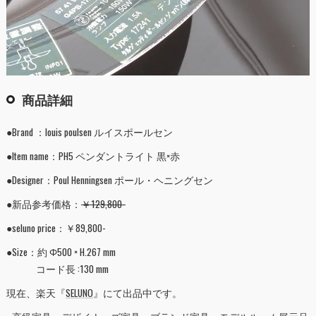
商品詳細
●Brand ：louis poulsen ルイスポールセン
●Item name：PH5 ペンダントライト 黒×赤
●Designer：Poul Henningsen ポール・ヘニングセン
●新品参考価格：
￥129,800-
●seluno price：￥89,800-
●Size：約 Φ500 × H.267 mm
コード長 :130 mm
現在、楽天『
SELUNO
』にて出品中です。