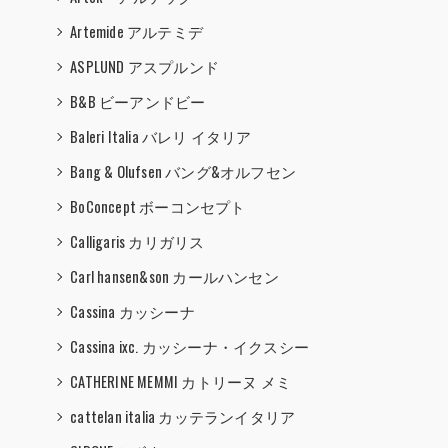
Artemide アルテミデ
ASPLUND アスプルンド
B&B ビーアンドビー
Baleri Italia バレリ イタリア
Bang & Olufsen バング&オルフセン
BoConcept ボーコンセプト
Calligaris カリガリス
Carl hansen&son カールハンセン
Cassina カッシーナ
Cassina ixc. カッシーナ・イクスシー
CATHERINE MEMMI カトリーヌ メミ
cattelan italia カッテランイタリア