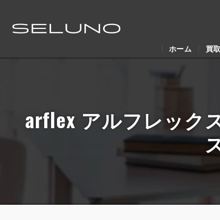
ホーム
買
arflex アルフレック