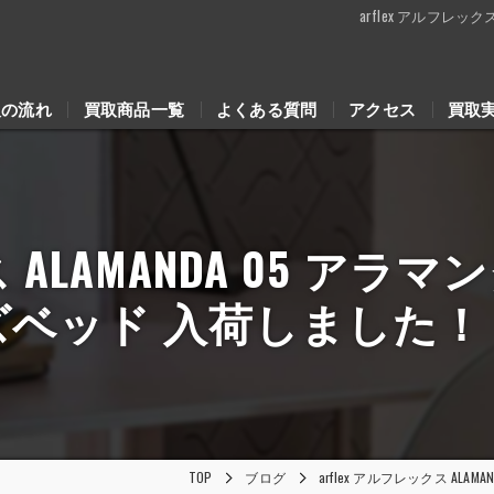
arflex アルフレッ
取の流れ
買取商品一覧
よくある質問
アクセス
買取
ス ALAMANDA 05 アラ
ズベッド 入荷しました！
TOP
ブログ
arflex アルフレックス AL