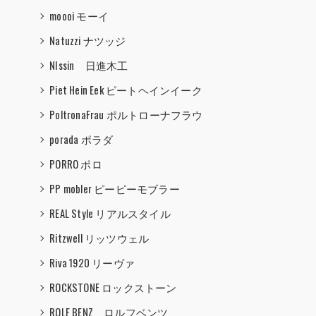
moooi モーイ
Natuzzi ナツッジ
NIssin 日進木工
Piet Hein Eek ピートヘインイーク
PoltronaFrau ポルトローナフラウ
porada ポラダ
PORRO ポロ
PP mobler ピーピーモブラー
REAL Style リアルスタイル
Ritzwell リッツウェル
Riva 1920 リーヴァ
ROCKSTONE ロックストーン
ROLF BENZ ロルフベンツ