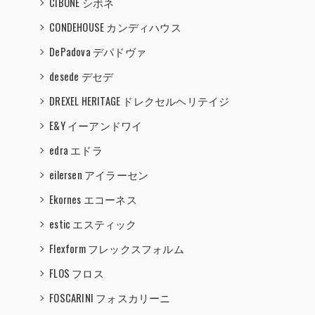
CIBONE シボネ
CONDEHOUSE カンディハウス
DePadova デパドヴァ
desede デセデ
DREXEL HERITAGE ドレクセルヘリテイジ
E&Y イーアンドワイ
edra エドラ
eilersen アイラーセン
Ekornes エコーネス
estic エスティック
Flexform フレックスフォルム
FLOS フロス
FOSCARINI フォスカリーニ