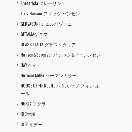
Fredericia フレデリシア
Fritz Hansen フリッツ ハンセン
GERVASONI ジェルバゾーニ
GETAMAゲタマ
GLASS ITALIA グラスイタリア
Hansen&Sorensen ハンセン&ソーレンセン
HAY ヘイ
Herman Miller ハーマンミラー
HOUSE OF FINN JUHL ハウス オブ フィン ユ
ール
HUKLA フクラ
IDC大塚
IDEE イデー