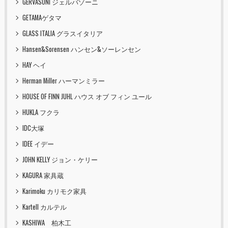
GERVASONI ジェルバゾーニ
GETAMAゲタマ
GLASS ITALIA グラスイタリア
Hansen&Sorensen ハンセン&ソーレンセン
HAY ヘイ
Herman Miller ハーマンミラー
HOUSE OF FINN JUHL ハウス オブ フィン ユール
HUKLA フクラ
IDC大塚
IDEE イデー
JOHN KELLY ジョン・ケリー
KAGURA 家具蔵
Karimoku カリモク家具
Kartell カルテル
KASHIWA 柏木工