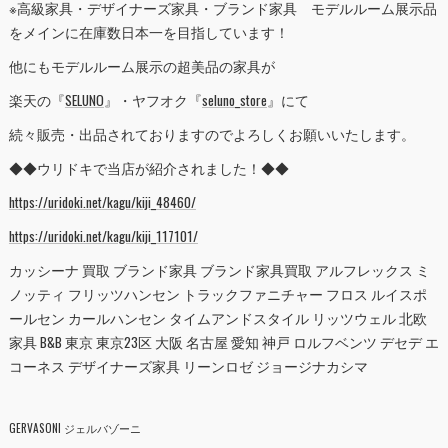
※高級家具・デザイナーズ家具・ブランド家具 モデルルーム展示品
をメインに在庫数日本一を目指しています！
他にもモデルルーム展示の超美品の家具が
楽天の『
SELUNO
』・ヤフオク『
seluno_store
』にて
続々販売・出品されておりますのでよろしくお願いいたします。
◆◆ウリドキで当店が紹介されました！◆◆
https://uridoki.net/kagu/kiji_48460/
https://uridoki.net/kagu/kiji_117101/
カッシーナ 買取 ブランド家具 ブランド家具買取 アルフレックス ミ
ノッティ フリッツハンセン トラックファニチャー フロス ルイスポ
ールセン カールハンセン タイムアンドスタイル リッツウェル 北欧
家具 B&B 東京 東京23区 大阪 名古屋 愛知 神戸 ロルフベンツ デセデ エ
コーネス デザイナーズ家具 リーンロゼ ジョージナカシマ
GERVASONI ジェルバゾーニ