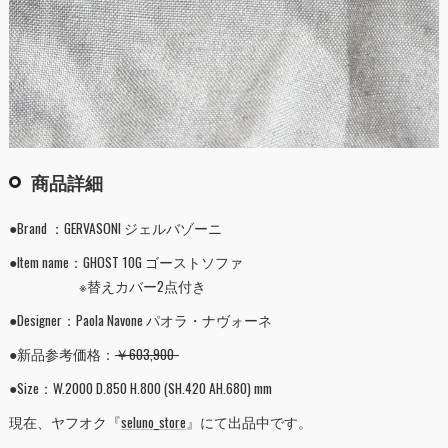
商品詳細
●Brand ：GERVASONI ジェルバゾーニ
●Item name：GHOST 10G ゴーストソファ
※替えカバー2点付き
●Designer：Paola Navone パオラ・ナヴォーネ
●新品参考価格：
￥603,900-
●Size：W.2000 D.850 H.800 (SH.420 AH.680) mm
現在、ヤフオク『
seluno_store
』にて出品中です。