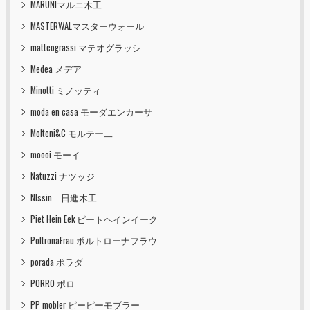
MARUNIマルニ木工
MASTERWALマスターウォール
matteograssi マテオグラッシ
Medea メデア
Minotti ミノッティ
moda en casa モーダエンカーサ
Molteni&C モルテー二
moooi モーイ
Natuzzi ナツッジ
NIssin 日進木工
Piet Hein Eek ピートヘインイーク
PoltronaFrau ポルトローナフラウ
porada ポラダ
PORRO ポロ
PP mobler ピーピーモブラー