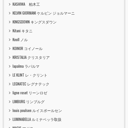
KASHIWA 柏木工
KELVIN GIORMANI ケルビン ジョルマーニ
KINGSDOWN キングスダウン
Kitani キタニ
Knoll ノル
KOINOR コイノール
KRISTALIA クリスタリア
lapalma ラパルマ
LE KLINT レ・クリント
LEGNATEC レグナテック
ligne roset リーンロゼ
LIMBURG リンブルグ
louis poulsen ルイスポールセン
LUMINABELLA ルミナベッラ取扱