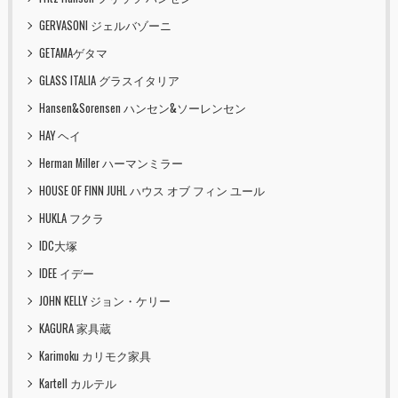
GERVASONI ジェルバゾーニ
GETAMAゲタマ
GLASS ITALIA グラスイタリア
Hansen&Sorensen ハンセン&ソーレンセン
HAY ヘイ
Herman Miller ハーマンミラー
HOUSE OF FINN JUHL ハウス オブ フィン ユール
HUKLA フクラ
IDC大塚
IDEE イデー
JOHN KELLY ジョン・ケリー
KAGURA 家具蔵
Karimoku カリモク家具
Kartell カルテル