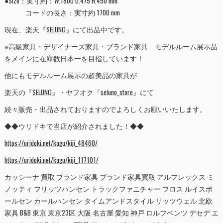
●Size：実寸約：W.1800 D.475 H.450 mm
コードの長さ：実寸約 1700 mm
現在、楽天『
SELUNO
』にて出品中です。
※高級家具・デザイナーズ家具・ブランド家具 モデルルーム展示品
をメインに在庫数日本一を目指しています！
他にもモデルルーム展示の超美品の家具が
楽天の『
SELUNO
』・ヤフオク『
seluno_store
』にて
続々販売・出品されておりますのでよろしくお願いいたします。
◆◆ウリドキで当店が紹介されました！◆◆
https://uridoki.net/kagu/kiji_48460/
https://uridoki.net/kagu/kiji_117101/
カッシーナ 買取 ブランド家具 ブランド家具買取 アルフレックス ミ
ノッティ フリッツハンセン トラックファニチャー フロス ルイスポ
ールセン カールハンセン タイムアンドスタイル リッツウェル 北欧
家具 B&B 東京 東京23区 大阪 名古屋 愛知 神戸 ロルフベンツ デセデ エ