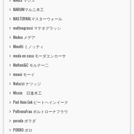
MAGIS マジス
MARUNIマルニ木工
MASTERWALマスターウォール
matteograssi マテオグラッシ
Medea メデア
Minotti ミノッティ
moda en casa モーダエンカーサ
Molteni&C モルテー二
moooi モーイ
Natuzzi ナツッジ
NIssin 日進木工
Piet Hein Eek ピートヘインイーク
PoltronaFrau ポルトローナフラウ
porada ポラダ
PORRO ポロ