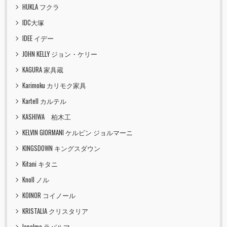
HUKLA フクラ
IDC大塚
IDEE イデー
JOHN KELLY ジョン・ケリー
KAGURA 家具蔵
Karimoku カリモク家具
Kartell カルテル
KASHIWA 柏木工
KELVIN GIORMANI ケルビン ジョルマーニ
KINGSDOWN キングスダウン
Kitani キタニ
Knoll ノル
KOINOR コイノール
KRISTALIA クリスタリア
lapalma ラパルマ