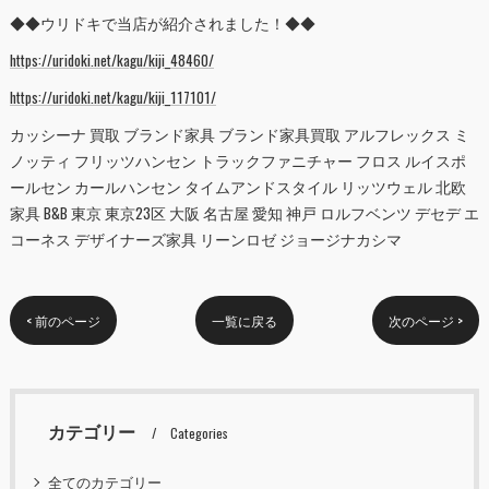
◆◆ウリドキで当店が紹介されました！◆◆
https://uridoki.net/kagu/kiji_48460/
https://uridoki.net/kagu/kiji_117101/
カッシーナ 買取 ブランド家具 ブランド家具買取 アルフレックス ミ
ノッティ フリッツハンセン トラックファニチャー フロス ルイスポ
ールセン カールハンセン タイムアンドスタイル リッツウェル 北欧
家具 B&B 東京 東京23区 大阪 名古屋 愛知 神戸 ロルフベンツ デセデ エ
コーネス デザイナーズ家具 リーンロゼ ジョージナカシマ
< 前のページ
一覧に戻る
次のページ >
カテゴリー
Categories
全てのカテゴリー