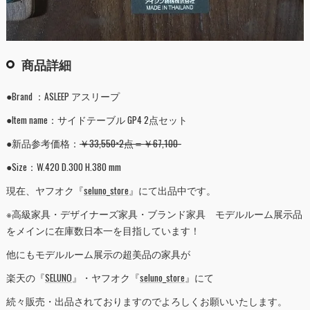
商品詳細
●Brand ：ASLEEP アスリープ
●Item name：サイドテーブル GP4 2点セット
●新品参考価格：
￥33,550×2点＝￥67,100-
●Size：W.420 D.300 H.380 mm
現在、ヤフオク『
seluno_store
』にて出品中です。
※高級家具・デザイナーズ家具・ブランド家具 モデルルーム展示品
をメインに在庫数日本一を目指しています！
他にもモデルルーム展示の超美品の家具が
楽天の『
SELUNO
』・ヤフオク『
seluno_store
』にて
続々販売・出品されておりますのでよろしくお願いいたします。