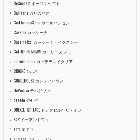
BoConcept ボーコンセプト
Calligaris カリガリス
Carl hansen&son カールハンセン
Cassina カッシーナ
Cassina ixc. カッシーナ・イクスシー
CATHERINE MEMMI カトリーヌ メミ
cattelan italia カッテランイタリア
CIBONE シボネ
CONDEHOUSE カンディハウス
DePadova デパドヴァ
desede デセデ
DREXEL HERITAGE ドレクセルヘリテイジ
E&Y イーアンドワイ
edra エドラ
eilersen アイラーセン