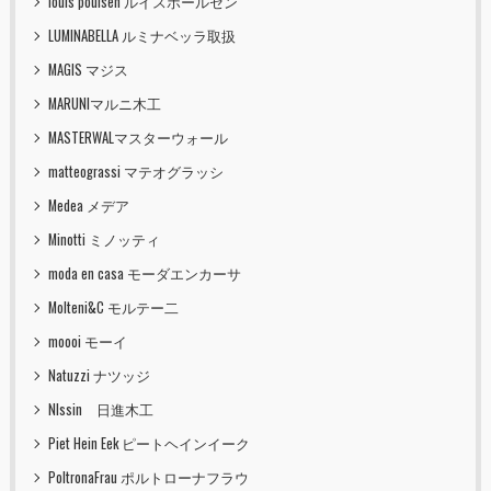
louis poulsen ルイスポールセン
LUMINABELLA ルミナベッラ取扱
MAGIS マジス
MARUNIマルニ木工
MASTERWALマスターウォール
matteograssi マテオグラッシ
Medea メデア
Minotti ミノッティ
moda en casa モーダエンカーサ
Molteni&C モルテー二
moooi モーイ
Natuzzi ナツッジ
NIssin 日進木工
Piet Hein Eek ピートヘインイーク
PoltronaFrau ポルトローナフラウ