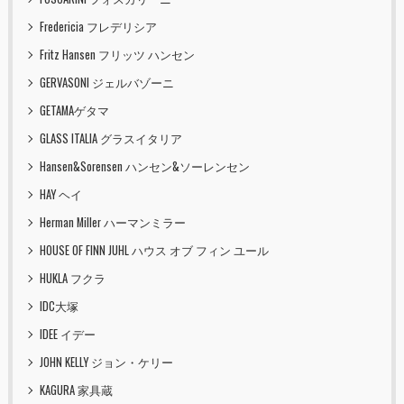
Fredericia フレデリシア
Fritz Hansen フリッツ ハンセン
GERVASONI ジェルバゾーニ
GETAMAゲタマ
GLASS ITALIA グラスイタリア
Hansen&Sorensen ハンセン&ソーレンセン
HAY ヘイ
Herman Miller ハーマンミラー
HOUSE OF FINN JUHL ハウス オブ フィン ユール
HUKLA フクラ
IDC大塚
IDEE イデー
JOHN KELLY ジョン・ケリー
KAGURA 家具蔵