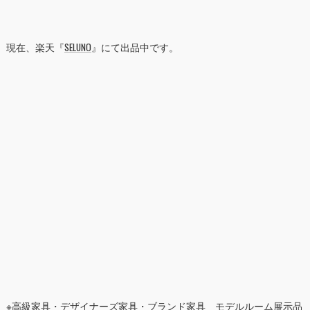
現在、楽天『
SELUNO
』にて出品中です。
※高級家具・デザイナーズ家具・ブランド家具 モデルルーム展示品