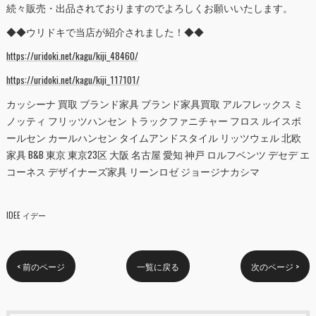
続々販売・出品されておりますのでよろしくお願いいたします。
◆◆ウリドキで当店が紹介されました！◆◆
https://uridoki.net/kagu/kiji_48460/
https://uridoki.net/kagu/kiji_117101/
カッシーナ 買取 ブランド家具 ブランド家具買取 アルフレックス ミ
ノッティ フリッツハンセン トラックファニチャー フロス ルイスポ
ールセン カールハンセン タイムアンドスタイル リッツウェル 北欧
家具 B&B 東京 東京23区 大阪 名古屋 愛知 神戸 ロルフベンツ デセデ エ
コーネス デザイナーズ家具 リーンロゼ ジョージナカシマ
IDEE イデー
< 前のページ
一覧に戻る
次のページ >