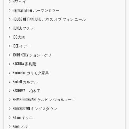
HAY ヘイ
Herman Miller ハーマンミラー
HOUSE OF FINN JUHL ハウス オブ フィン ユール
HUKLA フクラ
IDC大塚
IDEE イデー
JOHN KELLY ジョン・ケリー
KAGURA 家具蔵
Karimoku カリモク家具
Kartell カルテル
KASHIWA 柏木工
KELVIN GIORMANI ケルビン ジョルマーニ
KINGSDOWN キングスダウン
Kitani キタニ
Knoll ノル