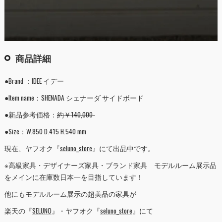
商品詳細
●Brand ：IDEE イデー
●Item name：SHENADA シェナーダ サイドボード
●新品参考価格：
約￥140,000-
●Size：W.850 D.415 H.540 mm
現在、ヤフオク『
seluno_store
』にて出品中です。
※高級家具・デザイナーズ家具・ブランド家具 モデルルーム展示品
をメインに在庫数日本一を目指しています！
他にもモデルルーム展示の超美品の家具が
楽天の『
SELUNO
』・ヤフオク『
seluno_store
』にて