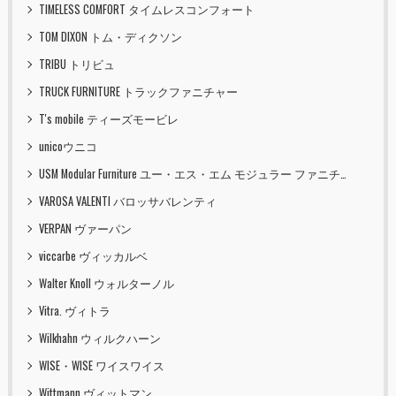
TIMELESS COMFORT タイムレスコンフォート
TOM DIXON トム・ディクソン
TRIBU トリビュ
TRUCK FURNITURE トラックファニチャー
T's mobile ティーズモービレ
unicoウニコ
USM Modular Furniture ユー・エス・エム モジュラー ファニチャー
VAROSA VALENTI バロッサバレンティ
VERPAN ヴァーパン
viccarbe ヴィッカルベ
Walter Knoll ウォルターノル
Vitra. ヴィトラ
Wilkhahn ウィルクハーン
WISE・WISE ワイスワイス
Wittmann ヴィットマン