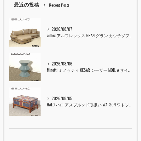
最近の投稿
Recent Posts
2026/08/07
arflex アルフレックス GRAN グラン カウチソファ 本革 入荷しました！！
2026/08/06
Minotti ミノッティ CESAR シーザー MOD. A サイドテーブル スツール セラドン 入荷しました！！
2026/08/05
HALO ハロ アスプルンド取扱い WATSON ワトソン ミディアム トランク & スタンド セット ユニオンジャック 入荷しました！！