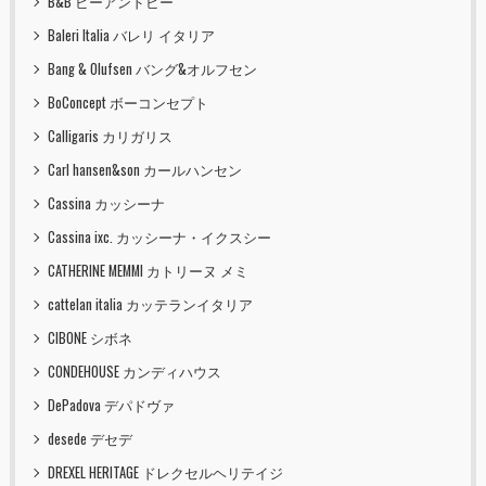
B&B ビーアンドビー
Baleri Italia バレリ イタリア
Bang & Olufsen バング&オルフセン
BoConcept ボーコンセプト
Calligaris カリガリス
Carl hansen&son カールハンセン
Cassina カッシーナ
Cassina ixc. カッシーナ・イクスシー
CATHERINE MEMMI カトリーヌ メミ
cattelan italia カッテランイタリア
CIBONE シボネ
CONDEHOUSE カンディハウス
DePadova デパドヴァ
desede デセデ
DREXEL HERITAGE ドレクセルヘリテイジ