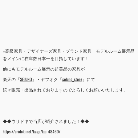
※高級家具・デザイナーズ家具・ブランド家具 モデルルーム展示品
をメインに在庫数日本一を目指しています！
他にもモデルルーム展示の超美品の家具が
楽天の『
SELUNO
』・ヤフオク『
seluno_store
』にて
続々販売・出品されておりますのでよろしくお願いいたします。
◆◆ウリドキで当店が紹介されました！◆◆
https://uridoki.net/kagu/kiji_48460/