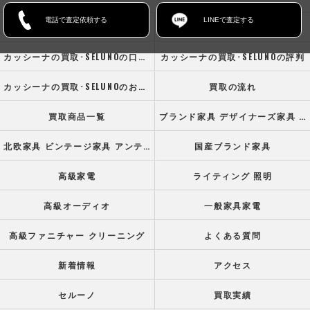
電話で査定依頼する
LINEで査定する
ホーム
コンセプト
カッシーナの買取･SELUNOの口コミ情報
カッシーナの買取･SELUNOの評判
カッシーナの買取･SELUNOのお客様の声
買取の流れ
買取商品一覧
ブランド家具 デザイナーズ家具 高級オフィス家具
北欧家具 ビンテージ家具 アンティーク家具
国産ブランド家具
高級家電
ライティング 照明
高級オーディオ
一般家具家電
高級ファニチャー クリーニング
よくある質問
新着情報
アクセス
セルーノ
買取実績