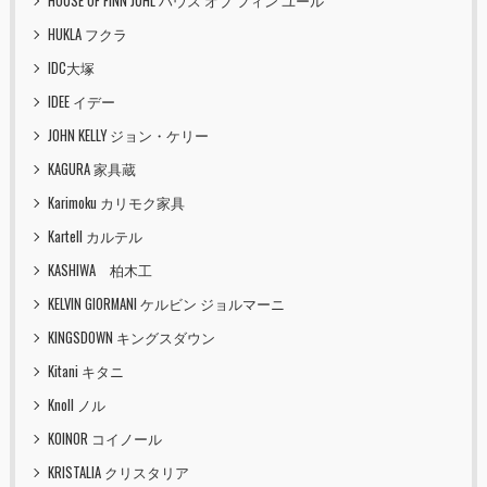
HOUSE OF FINN JUHL ハウス オブ フィン ユール
HUKLA フクラ
IDC大塚
IDEE イデー
JOHN KELLY ジョン・ケリー
KAGURA 家具蔵
Karimoku カリモク家具
Kartell カルテル
KASHIWA 柏木工
KELVIN GIORMANI ケルビン ジョルマーニ
KINGSDOWN キングスダウン
Kitani キタニ
Knoll ノル
KOINOR コイノール
KRISTALIA クリスタリア