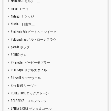
Molteni&C モルテー二
moooi モーイ
Natuzzi ナツッジ
NIssin 日進木工
Piet Hein Eek ピートヘインイーク
PoltronaFrau ポルトローナフラウ
porada ポラダ
PORRO ポロ
PP mobler ピーピーモブラー
REAL Style リアルスタイル
Ritzwell リッツウェル
Riva 1920 リーヴァ
ROCKSTONE ロックストーン
ROLF BENZ ロルフベンツ
SANTA & COLE サンタ＆コール