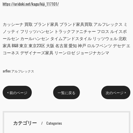
https://uridoki.net/kagu/kiji_117101/
カッシーナ 買取 ブランド家具 ブランド家具買取 アルフレックス ミ
ノッティ フリッツハンセン トラックファニチャー フロス ルイスポ
ールセン カールハンセン タイムアンドスタイル リッツウェル 北欧
家具 B&B 東京 東京23区 大阪 名古屋 愛知 神戸 ロルフベンツ デセデ エ
コーネス デザイナーズ家具 リーンロゼ ジョージナカシマ
arflex アルフレックス
< 前のページ
一覧に戻る
次のページ >
カテゴリー
Categories