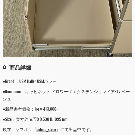
商品詳細
●Brand ：USM Haller USMハラー
●Item name：キャビネット ドロワー×2 エクステンションドア×1 / ベー
ジュ
●新品参考価格：
約￥413,000-
●Size：実寸約 W.770 D.530 H.1095 mm
現在、ヤフオク『
seluno_store
』にて出品中です。