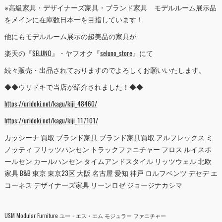
※高級家具・デザイナーズ家具・ブランド家具 モデルルーム展示品
をメインに在庫数日本一を目指しています！
他にもモデルルーム展示の超美品の家具が
楽天の『
SELUNO
』・ヤフオク『
seluno_store
』にて
続々販売・出品されておりますのでよろしくお願いいたします。
◆◆ウリドキで当店が紹介されました！◆◆
https://uridoki.net/kagu/kiji_48460/
https://uridoki.net/kagu/kiji_117101/
カッシーナ 買取 ブランド家具 ブランド家具買取 アルフレックス ミ
ノッティ フリッツハンセン トラックファニチャー フロス ルイスポ
ールセン カールハンセン タイムアンドスタイル リッツウェル 北欧
家具 B&B 東京 東京23区 大阪 名古屋 愛知 神戸 ロルフベンツ デセデ エ
コーネス デザイナーズ家具 リーンロゼ ジョージナカシマ
USM Modular Furniture ユー・エス・エム モジュラー ファニチャー