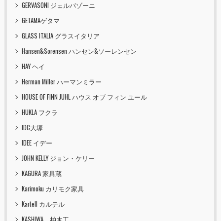
GERVASONI ジェルバゾーニ
GETAMAゲタマ
GLASS ITALIA グラスイタリア
Hansen&Sorensen ハンセン&ソーレンセン
HAY ヘイ
Herman Miller ハーマンミラー
HOUSE OF FINN JUHL ハウス オブ フィン ユール
HUKLA フクラ
IDC大塚
IDEE イデー
JOHN KELLY ジョン・ケリー
KAGURA 家具蔵
Karimoku カリモク家具
Kartell カルテル
KASHIWA 柏木工