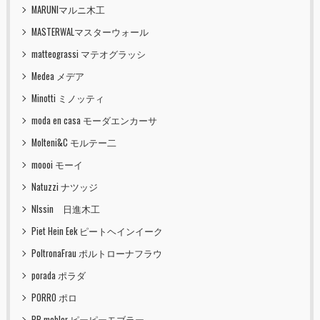
MARUNIマルニ木工
MASTERWALマスターウォール
matteograssi マテオグラッシ
Medea メデア
Minotti ミノッティ
moda en casa モーダエンカーサ
Molteni&C モルテー二
moooi モーイ
Natuzzi ナツッジ
NIssin 日進木工
Piet Hein Eek ピートヘインイーク
PoltronaFrau ポルトローナフラウ
porada ポラダ
PORRO ポロ
PP mobler ピーピーモブラー